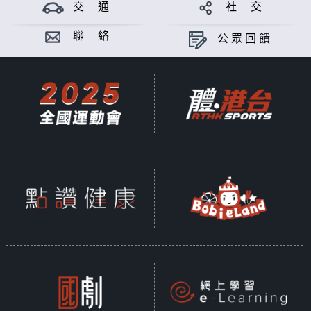
交 通
社 交
聯 絡
公眾回饋