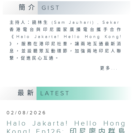
簡介
GIST
主持人：饒林生 (Sam Jauhari) , Sekar
香港電台與印尼國家廣播電台攜手合作
《Halo Jakarta! Hello Hong Kong!
》，服務在港印尼社羣，讓兩地互通最新消
息，並設聽眾互動環節，加強兩地印尼人聯
繫，促進民心互通。
RTHK and RRI proudly present
更多...
“Halo Jakarta! Hello Hong Kong!”
for broadcast in Indonesia and
Hong Kong. The programme will
最新
LATEST
share the latest news between
Hong Kong and Indonesia, and
include listener interaction
02/08/2026
segments to strengthen
Halo Jakarta! Hello Hong
connections between Indonesians
in the two places to promote
Kong! Ep126: 印尼廖内群島