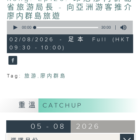
people-to-people bonds.
省旅游局長 - 向亞洲游客推介
廖内群島旅遊
0
seconds
00:00
30:00
of
30
02/08/2026 - 足本 Full (HKT
minutes,
09:30 - 10:00)
0
seconds
Tag:
旅游
,
廖内群島
重溫
CATCHUP
05 - 08
2026