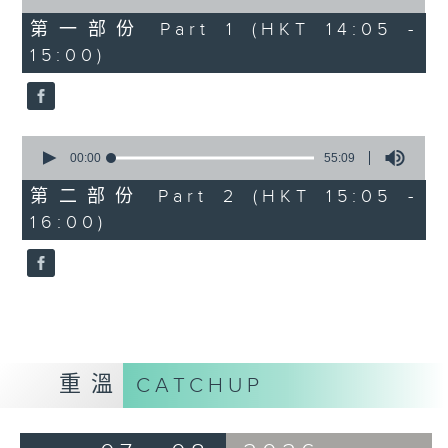
of
55
第一部份 Part 1 (HKT 14:05 -
minutes,
15:00)
0
seconds
0
seconds
00:00
55:09
of
55
第二部份 Part 2 (HKT 15:05 -
minutes,
16:00)
9
seconds
重溫
CATCHUP