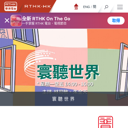
ENG
/
簡
×
全新 RTHK On The Go
取得
一手掌握 RTHK 電台、電視節目
寰聽世界