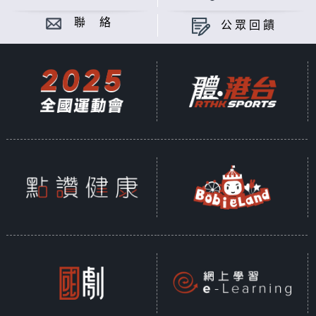
聯 絡
公眾回饋