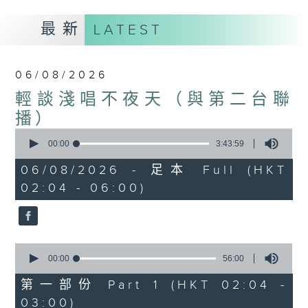
最新
LATEST
06/08/2026
輕談淺唱不夜天（與第二台聯
播）
0
seconds
00:00
3:43:59
of
3
06/08/2026 - 足本 Full (HKT
hours,
02:04 - 06:00)
43
minutes,
59
seconds
0
seconds
00:00
56:00
of
56
第一部份 Part 1 (HKT 02:04 -
minutes,
03:00)
0