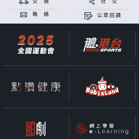
交 通
社 交
聯 絡
公眾回饋