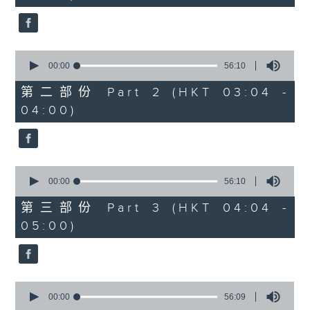
seconds
0
seconds
00:00
56:10
of
56
第二部份 Part 2 (HKT 03:04 -
minutes,
04:00)
10
seconds
0
seconds
00:00
56:10
of
56
第三部份 Part 3 (HKT 04:04 -
minutes,
05:00)
10
seconds
0
seconds
00:00
56:09
of