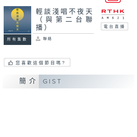
輕談淺唱不夜天
（與第二台聯
播）
電台直播
聯絡
所有集數
您喜歡這個節目嗎?
簡介
GIST