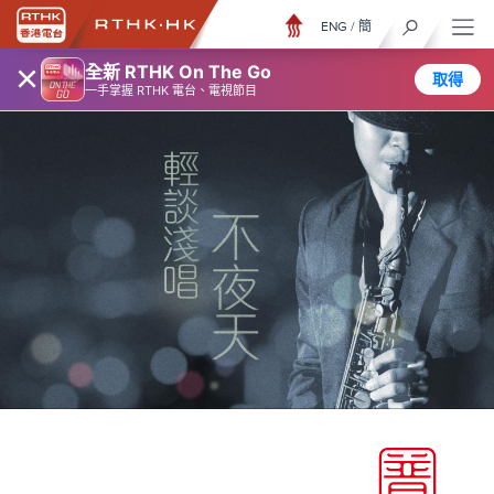
ENG
/
簡
×
全新 RTHK On The Go
取得
一手掌握 RTHK 電台、電視節目