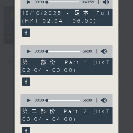
seconds
00:00
3:43:59
of
輕談淺唱不夜天
3
18/10/2025 - 足本 Full
hours,
（與第二台聯
(HKT 02:04 - 06:00)
43
播）
電台直播
minutes,
59
seconds
聯絡
所有集數
0
seconds
00:00
56:00
of
您喜歡這個節目嗎?
56
第一部份 Part 1 (HKT
minutes,
02:04 - 03:00)
0
seconds
簡介
GIST
0
seconds
00:00
56:09
of
56
第二部份 Part 2 (HKT
minutes,
03:04 - 04:00)
9
seconds