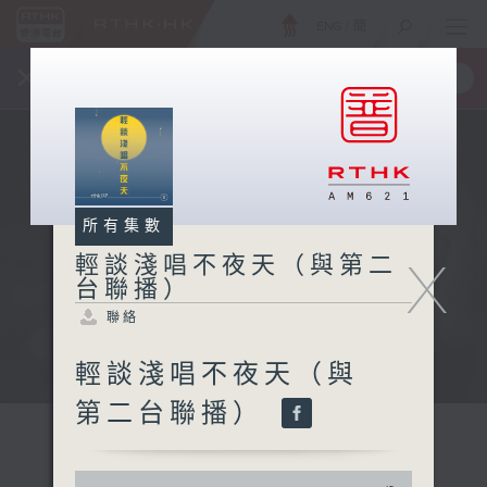
ENG
/
簡
×
全新 RTHK On The Go
取得
一手掌握 RTHK 電台、電視節目
所有集數
X
輕談淺唱不夜天（與第二
台聯播）
聯絡
輕談淺唱不夜天（與
第二台聯播）
0