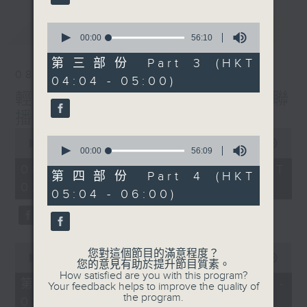
最新
0
LATEST
seconds
00:00
56:10
of
56
第三部份 Part 3 (HKT
minutes,
08/08/2026
04:04 - 05:00)
10
seconds
輕談淺唱不夜天（與第二台聯
播）
0
0
seconds
00:00
3:44:00
seconds
00:00
56:09
of
of
3
08/08/2026 - 足本 Full (HKT
56
第四部份 Part 4 (HKT
hours,
minutes,
02:04 - 06:00)
44
05:04 - 06:00)
9
minutes,
seconds
0
seconds
0
您對這個節目的滿意程度？
seconds
00:00
56:10
您的意見有助於提升節目質素。
of
How satisfied are you with this program?
56
第一部份 Part 1 (HKT 02:04 -
Your feedback helps to improve the quality of
minutes,
the program.
03:00)
10