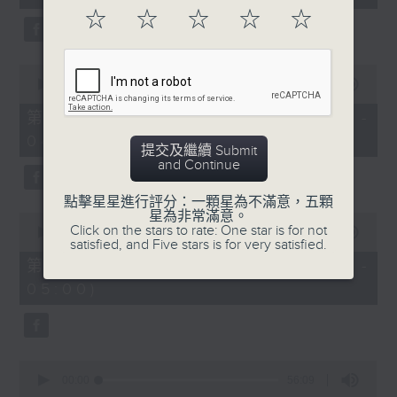
seconds
☆
☆
☆
☆
☆
0
seconds
00:00
56:20
of
56
第二部份 Part 2 (HKT 03:04 -
minutes,
04:00)
20
提交及繼續 Submit
seconds
and Continue
點擊星星進行評分：一顆星為不滿意，五顆
星為非常滿意。
0
Click on the stars to rate: One star is for not
seconds
00:00
56:19
satisfied, and Five stars is for very satisfied.
of
56
第三部份 Part 3 (HKT 04:04 -
minutes,
05:00)
19
seconds
0
seconds
00:00
56:09
of