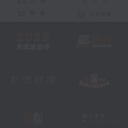
交 通
社 交
聯 絡
公眾回饋