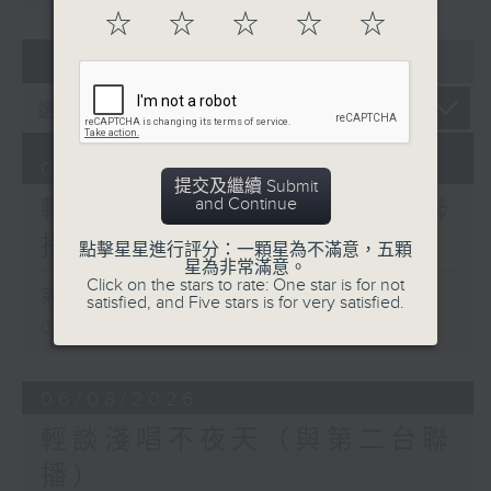
☆
☆
☆
☆
☆
07 - 08
2026
07/08/2026
提交及繼續 Submit
and Continue
輕談淺唱不夜天（與第二台聯
播）
點擊星星進行評分：一顆星為不滿意，五顆
星為非常滿意。
Click on the stars to rate: One star is for not
第一部份 Part 1 (HKT 02:04 -
satisfied, and Five stars is for very satisfied.
03:00)
06/08/2026
輕談淺唱不夜天（與第二台聯
播）