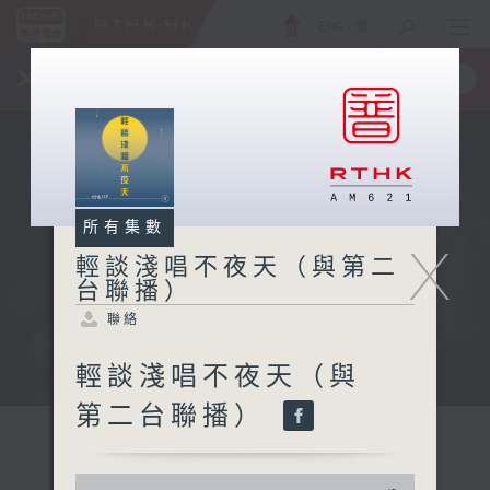
ENG
/
簡
×
全新 RTHK On The Go
取得
一手掌握 RTHK 電台、電視節目
所有集數
X
輕談淺唱不夜天（與第二
台聯播）
聯絡
輕談淺唱不夜天（與
第二台聯播）
0