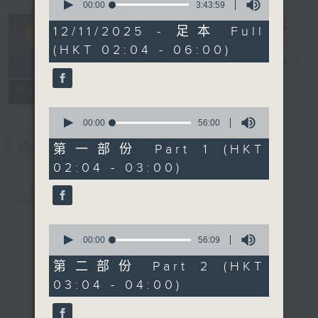
seconds
00:00
3:43:59
of
輕談淺唱不夜天
3
12/11/2025 - 足本 Full
hours,
（與第二台聯
(HKT 02:04 - 06:00)
43
播）
電台直播
minutes,
59
seconds
聯絡
所有集數
0
seconds
00:00
56:00
of
您喜歡這個節目嗎?
56
第一部份 Part 1 (HKT
minutes,
02:04 - 03:00)
0
seconds
簡介
GIST
0
seconds
00:00
56:09
of
56
第二部份 Part 2 (HKT
minutes,
03:04 - 04:00)
9
seconds