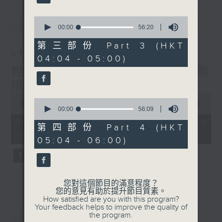
最新
0
LATEST
seconds
00:00
56:20
of
56
第三部份 Part 3 (HKT
minutes,
07/08/2026
04:04 - 05:00)
20
seconds
輕談淺唱不夜天（與第二台聯
播）
0
0
seconds
00:00
55:59
seconds
00:00
56:09
of
of
55
07/08/2026 - 第一部份 Part 1
56
第四部份 Part 4 (HKT
minutes,
minutes,
(HKT 02:04 - 03:00)
59
05:04 - 06:00)
9
seconds
seconds
您對這個節目的滿意程度？
您的意見有助於提升節目質素。
How satisfied are you with this program?
Your feedback helps to improve the quality of
重溫
CATCHUP
the program.