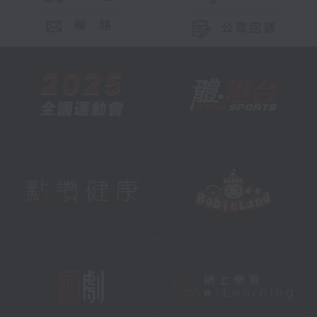
聯 絡
公眾回饋