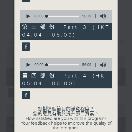
最新
0
LATEST
seconds
00:00
56:19
of
56
第三部份 Part 3 (HKT
minutes,
06/08/2026
04:04 - 05:00)
19
seconds
輕談淺唱不夜天（與第二台聯
播）
0
0
seconds
00:00
3:43:59
seconds
00:00
56:09
of
of
3
06/08/2026 - 足本 Full (HKT
56
第四部份 Part 4 (HKT
hours,
minutes,
02:04 - 06:00)
43
05:04 - 06:00)
9
minutes,
seconds
59
seconds
0
您對這個節目的滿意程度？
seconds
00:00
56:00
您的意見有助於提升節目質素。
of
How satisfied are you with this program?
56
第一部份 Part 1 (HKT 02:04 -
Your feedback helps to improve the quality of
minutes,
the program.
03:00)
0