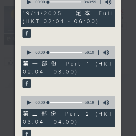
seconds
00:00
3:43:59
of
輕談淺唱不夜天
3
19/11/2025 - 足本 Full
hours,
（與第二台聯
(HKT 02:04 - 06:00)
43
播）
電台直播
minutes,
59
seconds
聯絡
所有集數
0
seconds
00:00
56:10
of
您喜歡這個節目嗎?
56
第一部份 Part 1 (HKT
minutes,
02:04 - 03:00)
10
seconds
簡介
GIST
0
seconds
00:00
56:19
of
56
第二部份 Part 2 (HKT
minutes,
03:04 - 04:00)
19
seconds