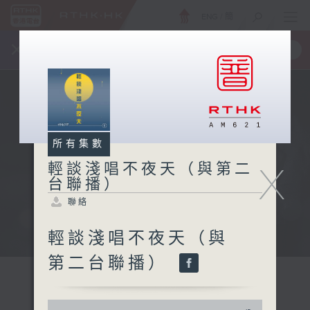
ENG
/
簡
×
全新 RTHK On The Go
取得
一手掌握 RTHK 電台、電視節目
所有集數
X
輕談淺唱不夜天（與第二
台聯播）
聯絡
輕談淺唱不夜天（與
第二台聯播）
0