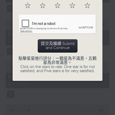
seconds
☆
☆
☆
☆
☆
0
seconds
00:00
56:10
of
56
第二部份 Part 2 (HKT 03:04 -
minutes,
04:00)
10
提交及繼續 Submit
seconds
and Continue
點擊星星進行評分：一顆星為不滿意，五顆
星為非常滿意。
0
Click on the stars to rate: One star is for not
seconds
00:00
56:10
satisfied, and Five stars is for very satisfied.
of
56
第三部份 Part 3 (HKT 04:04 -
minutes,
05:00)
10
seconds
0
seconds
00:00
56:09
of