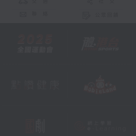
交 通
社 交
聯 絡
公眾回饋