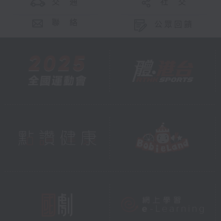
交 通
社 交
聯 絡
公眾回饋