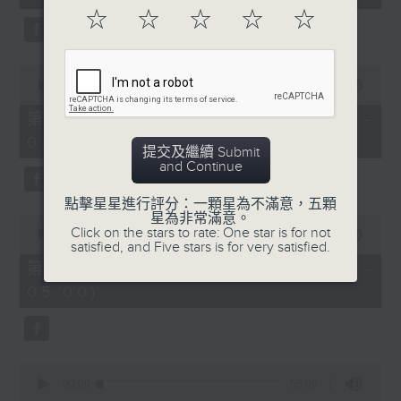
seconds
☆
☆
☆
☆
☆
0
seconds
00:00
56:10
of
56
第二部份 Part 2 (HKT 03:04 -
minutes,
04:00)
10
提交及繼續 Submit
seconds
and Continue
點擊星星進行評分：一顆星為不滿意，五顆
星為非常滿意。
0
Click on the stars to rate: One star is for not
seconds
00:00
56:10
satisfied, and Five stars is for very satisfied.
of
56
第三部份 Part 3 (HKT 04:04 -
minutes,
05:00)
10
seconds
0
seconds
00:00
56:09
of