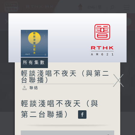
ENG
/
簡
×
全新 RTHK On The Go
取得
一手掌握 RTHK 電台、電視節目
所有集數
X
輕談淺唱不夜天（與第二
台聯播）
聯絡
輕談淺唱不夜天（與
第二台聯播）
0