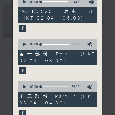
seconds
00:00
3:43:59
of
輕談淺唱不夜天
3
19/11/2025 - 足本 Full
hours,
（與第二台聯
(HKT 02:04 - 06:00)
43
播）
電台直播
minutes,
59
seconds
聯絡
所有集數
0
seconds
00:00
56:10
of
您喜歡這個節目嗎?
56
第一部份 Part 1 (HKT
minutes,
02:04 - 03:00)
10
seconds
簡介
GIST
0
seconds
00:00
56:19
of
56
第二部份 Part 2 (HKT
minutes,
03:04 - 04:00)
19
seconds