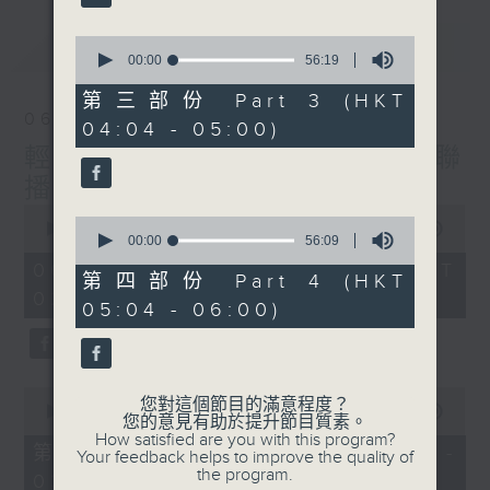
最新
0
LATEST
seconds
00:00
56:19
of
56
第三部份 Part 3 (HKT
minutes,
06/08/2026
04:04 - 05:00)
19
seconds
輕談淺唱不夜天（與第二台聯
播）
0
0
seconds
00:00
3:43:59
seconds
00:00
56:09
of
of
3
06/08/2026 - 足本 Full (HKT
56
第四部份 Part 4 (HKT
hours,
minutes,
02:04 - 06:00)
43
05:04 - 06:00)
9
minutes,
seconds
59
seconds
0
您對這個節目的滿意程度？
seconds
00:00
56:00
您的意見有助於提升節目質素。
of
How satisfied are you with this program?
56
第一部份 Part 1 (HKT 02:04 -
Your feedback helps to improve the quality of
minutes,
the program.
03:00)
0