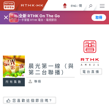
ENG
/
簡
×
全新 RTHK On The Go
取得
一手掌握 RTHK 電台、電視節目
晨光第一線（與
第二台聯播）
電台直播
聯絡
所有集數
您喜歡這個節目嗎?