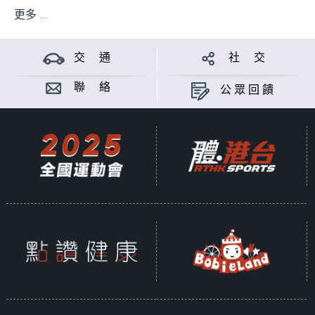
更多 ...
交 通
社 交
聯 絡
公眾回饋