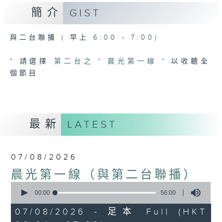
簡介
GIST
與二台聯播 ( 早上 6:00 - 7:00)
* 請選擇
第二台之 " 晨光第一線 "
以收聽全
個節目
最新
LATEST
07/08/2026
晨光第一線（與第二台聯播）
0
seconds
00:00
56:00
of
56
07/08/2026 - 足本 Full (HKT
minutes,