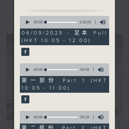
最新
LATEST
0
seconds
00:00
1:50:00
of
1
06/09/2025 - 足本 Full
hour,
(HKT 10:05 - 12:00)
50
minutes,
0
seconds
0
seconds
00:00
55:00
of
55
第一部份 Part 1 (HKT
minutes,
10:05 - 11:00)
0
seconds
0
seconds
00:00
55:10
of
01/08/2026
相片集
55
第二部份 Part 2 (HKT