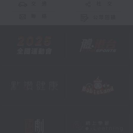
交 通
社 交
聯 絡
公眾回饋