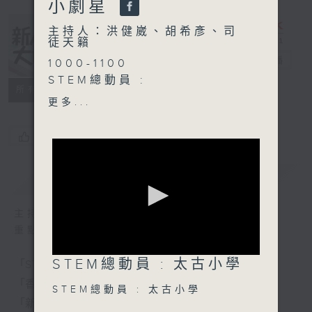
小劇星
主持人：洪健崴、胡希彥、司
徒天籟
新人類、大世界
電台直播
1000-1100
STEM總動員 :
所有集數
太古小學
更多...
1100-1130
您喜歡這個節目嗎?
香港人物：
香港自由潛水運動員 李姣怡
簡介
GIST
Vicky
1130-1200
主持人：洪健崴、胡希彥、司徒天籟
新人類小劇星：
重點環節：
伊利沙伯中學 陳俊州
0
STEM總動員 : 太古小學
拔萃女書院 聶以晴
「STEM總動員」：每周請來中小學分享STEM新體驗
seconds
of
「香港人物」：分享香港人的有趣人和事
STEM總動員 : 太古小學
0
「新人類小劇星」：發掘學生無限潛力
seconds