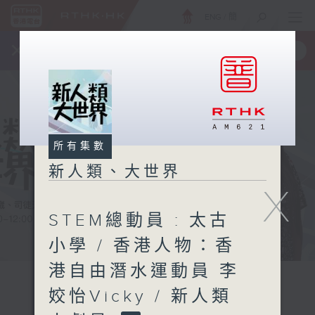
ENG
/
簡
×
全新 RTHK On The Go
取得
一手掌握 RTHK 電台、電視節目
所有集數
新人類、大世界
X
STEM總動員 : 太古
小學 / 香港人物：香
港自由潛水運動員 李
姣怡Vicky / 新人類