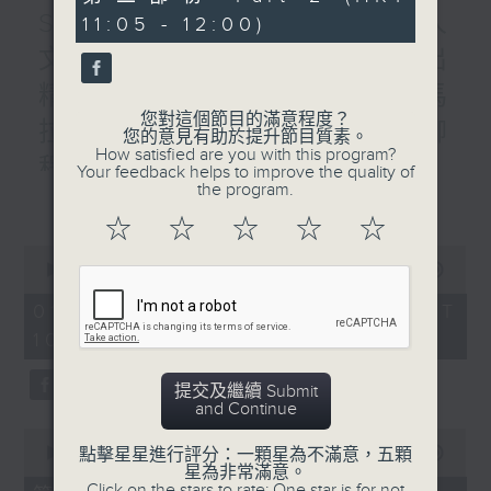
minutes,
STEM總動員 : 2026數字人
11:05 - 12:00)
10
seconds
文優秀教案徵集大賽 / 普出
精彩三十載 / 香港人物：馬
您對這個節目的滿意程度？
拉松訓練應用程式創辨人 柳
您的意見有助於提升節目質素。
How satisfied are you with this program?
程健
Your feedback helps to improve the quality of
the program.
更多...
1000-1100
☆
☆
☆
☆
☆
STEM總動員 :
0
2026數字人文優秀教案徵集大賽
seconds
00:00
1:50:00
of
香港樹仁大學 彭淑敏教授
1
01/08/2026 - 足本 Full (HKT
hour,
中學人文科金獎-廖寶珊紀念書院 許金英
10:05 - 12:00)
50
minutes,
老師
0
提交及繼續 Submit
seconds
中學人文科金獎-德雅中學 李麗晶助校
and Continue
0
銅獎-德雅中學 陳詠欣老師
seconds
點擊星星進行評分：一顆星為不滿意，五顆
00:00
55:10
of
星為非常滿意。
55
Click on the stars to rate: One star is for not