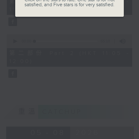
第一部份 Part 1 (HKT 10:05 -
minutes,
satisfied, and Five stars is for very satisfied.
1100-1130
11:00)
10
seconds
普出精彩三十載：
歌唱導師：李嘉俊Carson - 上中下呼
吸大法
0
seconds
00:00
55:10
of
55
第二部份 Part 2 (HKT 11:05 -
minutes,
1130-1200
12:00)
10
seconds
香港人物：
馬拉松訓練應用程式創辨人 柳程健Kobe
重溫
CATCHUP
05 - 08
2026