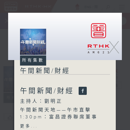
ENG
/
簡
×
全新 RTHK On The Go
取得
一手掌握 RTHK 電台、電視節目
X
所有集數
午間新聞/財經
午間新聞/財經
電台直播
午間新聞/財經
所有集數
主持人：劉明正
午間新聞天地——午市直擊
1:30pm：富昌證券聯席董事
您喜歡這個節目嗎?
譚朗蔚
更多...