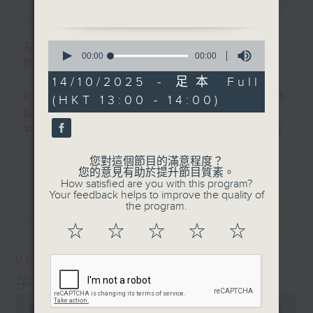
簡介
GIST
e線金融網
5:00 pm：KingSir會客室-
0
主持人：劉明正
經絡按揭轉介首席副總裁 曹
seconds
00:00
00:00
普通話新聞由香港電台普通話台製作。
of
德明
0
14/10/2025 - 足本 Full
5:30 pm：永豐金融資產管
seconds
新聞簡報︰每日早上七點至淩晨一點，每小時
(HKT 13:00 - 14:00)
理董事總經理 涂國彬
報導最新本地及國際新聞。
午間詳盡新聞及港股直擊︰星期一至星期五下
午一點。
更多...
您對這個節目的滿意程度？
晚間詳盡新聞︰星期一至星期五晚上七點三十
您的意見有助於提升節目質素。
分。
How satisfied are you with this program?
Your feedback helps to improve the quality of
the program.
最新
LATEST
☆
☆
☆
☆
☆
06/08/2026
午間新聞/財經
0
seconds
00:00
1:00:00