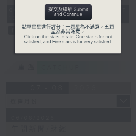
of
1
提交及繼續 Submit
06/08/2026 - 足本 Full (HKT
hour,
and Continue
13:00 - 14:00)
0
seconds
點擊星星進行評分：一顆星為不滿意，五顆
星為非常滿意。
Click on the stars to rate: One star is for not
satisfied, and Five stars is for very satisfied.
重溫
CATCHUP
07 - 08
2026
06/08/2026
午間新聞/財經