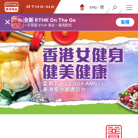
ENG
/
簡
×
全新 RTHK On The Go
取得
一手掌握 RTHK 電台、電視節目