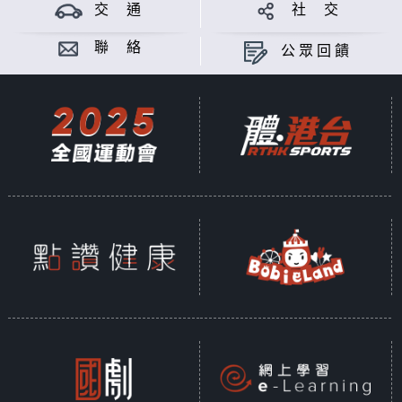
劉凱茵製作
交 通
社 交
意見
聯 絡
公眾回饋