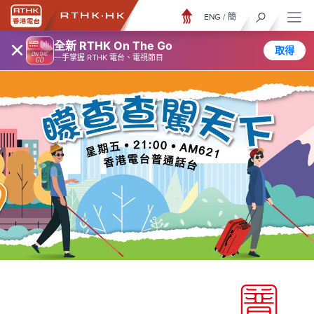
ENG
/
簡
×
全新 RTHK On The Go
取得
一手掌握 RTHK 電台、電視節目