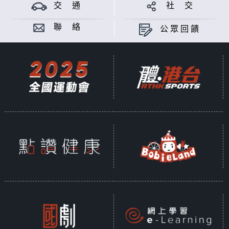
交 通
社 交
意見
聯 絡
公眾回饋