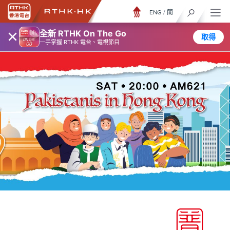
ENG
/
簡
×
全新 RTHK On The Go
取得
一手掌握 RTHK 電台、電視節目