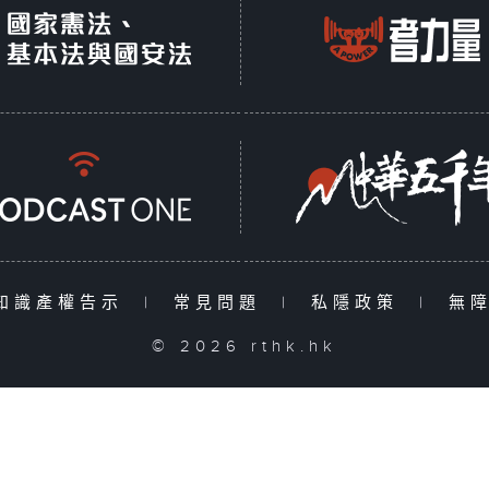
知識產權告示
|
常見問題
|
私隱政策
|
無
© 2026 rthk.hk