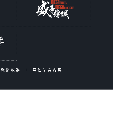
障礙播放器
|
其他語言內容
|