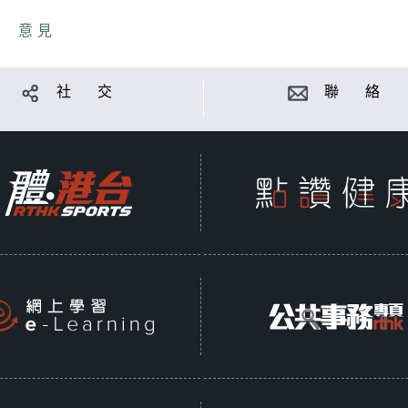
意見
社 交
聯 絡