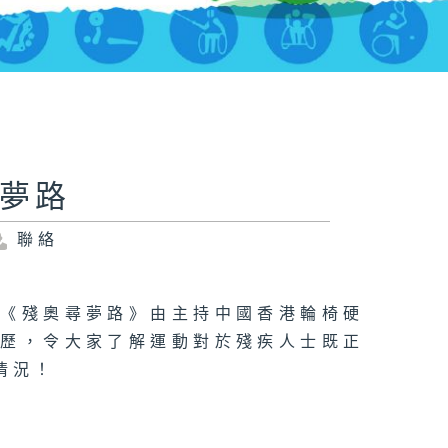
尋夢路
聯絡
目《殘奧尋夢路》由主持中國香港輪椅硬
經歷，令大家了解運動對於殘疾人士既正
情況！