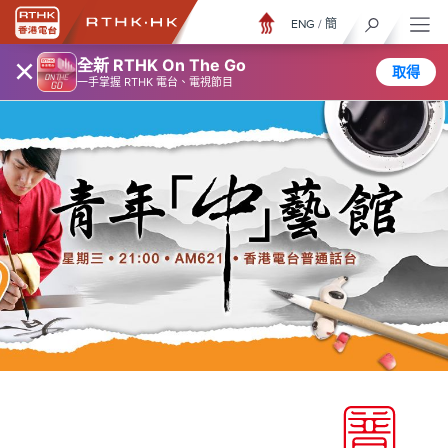
ENG
/
簡
×
全新 RTHK On The Go
取得
一手掌握 RTHK 電台、電視節目