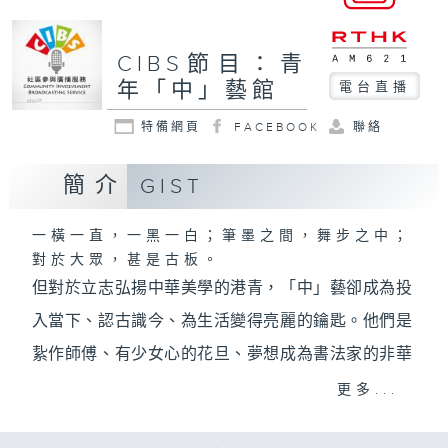
CIBS節目：青
年「中」藝館
電台直播
特備網頁
FACEBOOK
聯絡
簡介
GIST
一橫一直，一黑一白；筆墨之間，舞步之中；
對於大眾，甚是古板。
但對於立志弘揚中華美學的港青，「中」藝卻成為投
入當下、認古識今、為生活變得亮麗的鑰匙。他們是
紥作師傅、有少女心的花旦、夢想成為書法家的非華
裔少女。古人之美，現代演繹，一起上一課中藝港青
更多...
主講的「中國課」！歡迎光臨，青年「中」藝館！