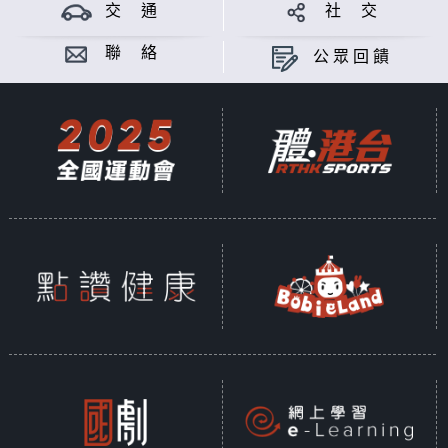
交 通
社 交
巫純懿製作
聯 絡
公眾回饋
意見