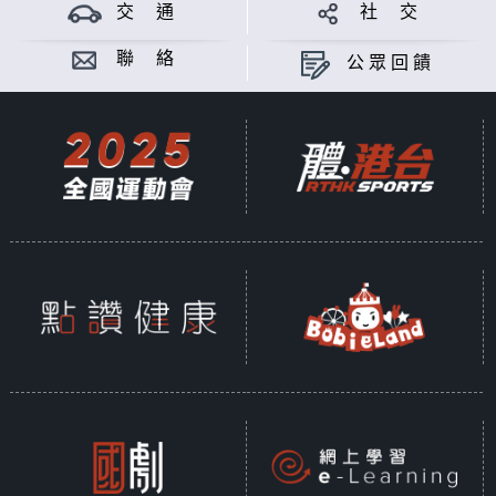
交 通
社 交
意見
聯 絡
公眾回饋