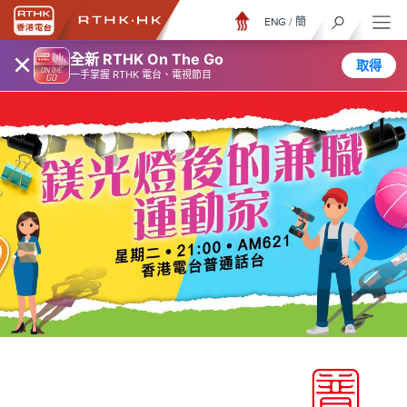
ENG
/
簡
×
全新 RTHK On The Go
取得
一手掌握 RTHK 電台、電視節目