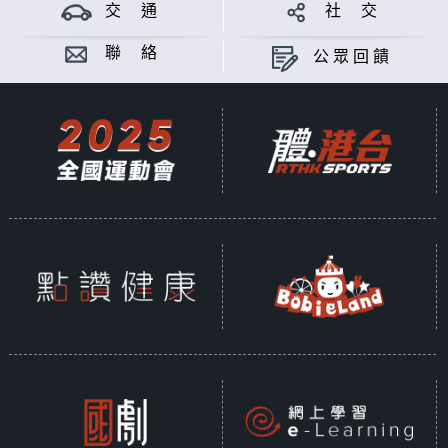
交 通
社 交
意見
聯 絡
公眾回饋