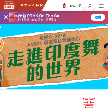
ENG
/
簡
×
全新 RTHK On The Go
取得
一手掌握 RTHK 電台、電視節目