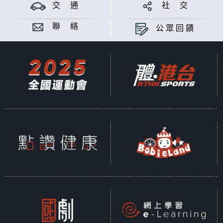
林倚娸製作
交 通
社 交
意見
聯 絡
公眾回饋