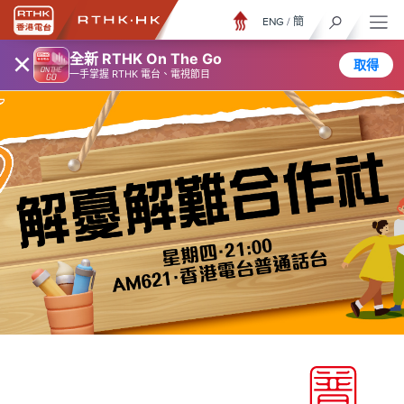
ENG
/
簡
×
全新 RTHK On The Go
取得
一手掌握 RTHK 電台、電視節目