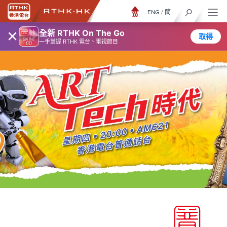
ENG
/
簡
×
全新 RTHK On The Go
取得
一手掌握 RTHK 電台、電視節目