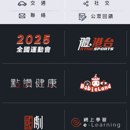
黎展維製作
交 通
社 交
意見
聯 絡
公眾回饋