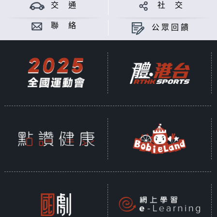
馮博文製作
交 通
社 交
意見
聯 絡
公眾回饋