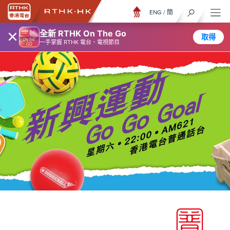
ENG
/
簡
×
全新 RTHK On The Go
取得
一手掌握 RTHK 電台、電視節目