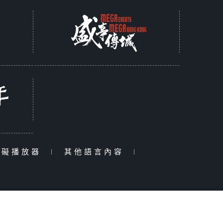
障礙播放器
|
其他語言內容
|