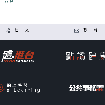
意見
社 交
聯 絡