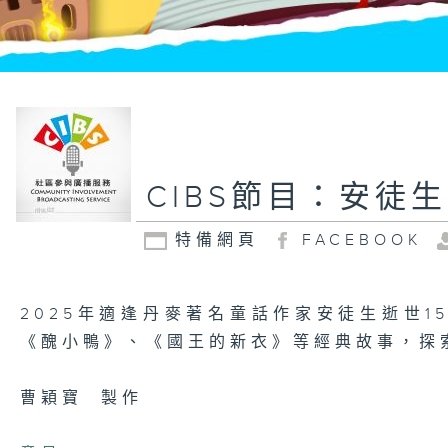
CIBS節目：安徒
特備網頁
FACEBOOK
2025年適逢丹麥著名童話作家安徒生逝世1
《醜小鴨》、《國王的新衣》等經典故事，探
曹穎寶 製作