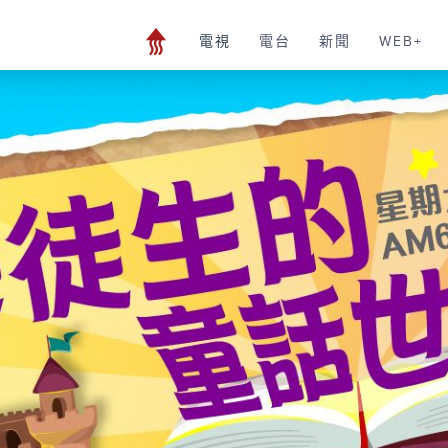
電視
電台
新聞
WEB+