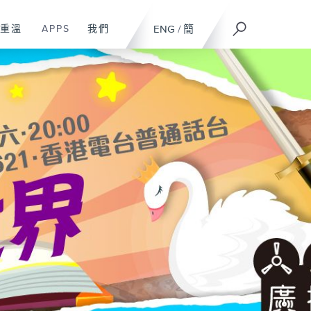
重溫
APPS
我們
ENG
/
簡