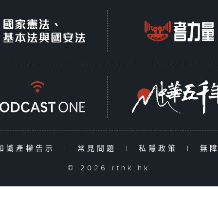
知識產權告示
|
常見問題
|
私隱政策
|
無
© 2026 rthk.hk