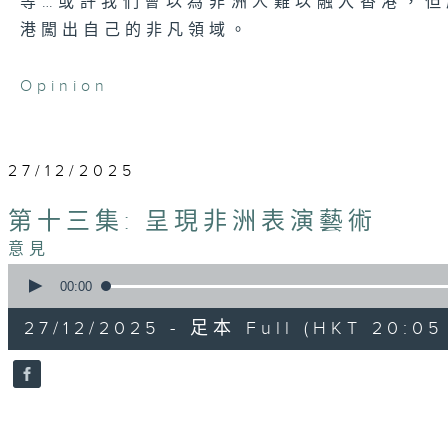
等…或許我們會以為非洲人難以融入香港，
港闖出自己的非凡領域。
Opinion
27/12/2025
第十三集: 呈現非洲表演藝術
意見
0
seconds
00:00
of
55
27/12/2025 - 足本 Full (HKT 20:05 
minutes,
0
seconds
Volume
90%