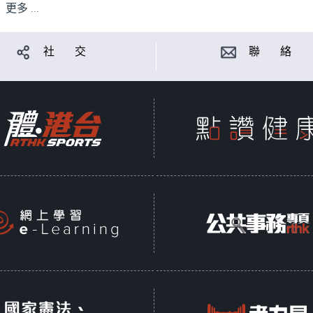
更多 ...
社 交
聯 絡