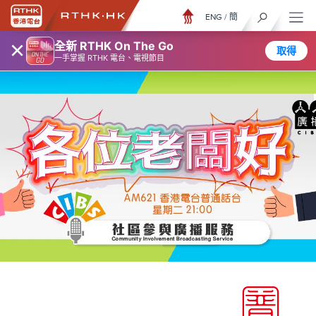
ENG
/
簡
×
全新 RTHK On The Go
取得
一手掌握 RTHK 電台、電視節目