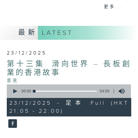
意見
更多...
最新
LATEST
23/12/2025
第十三集: 滑向世界 – 長板創
業的香港故事
意見
0
seconds
00:00
54:59
of
54
23/12/2025 - 足本 Full (HKT
minutes,
21:05 - 22:00)
59
seconds