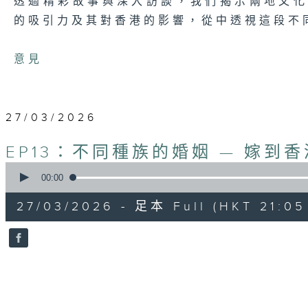
透過精彩故事與深入訪談，我們揭示兩地文
的吸引力及其對香港的影響，從中透視這段不
意見
27/03/2026
EP13：不同種族的婚姻 — 嫁到
0
seconds
00:00
of
54
27/03/2026 - 足本 Full (HKT 21:05 
minutes,
59
seconds
Volume
90%