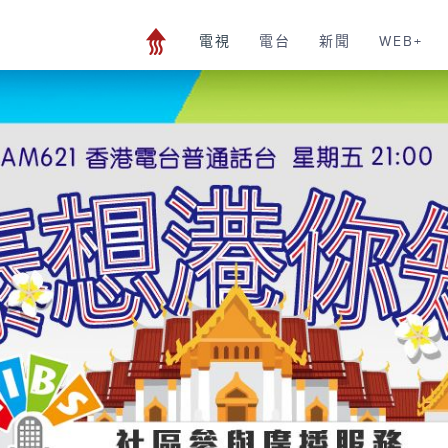
電視
電台
新聞
WEB+