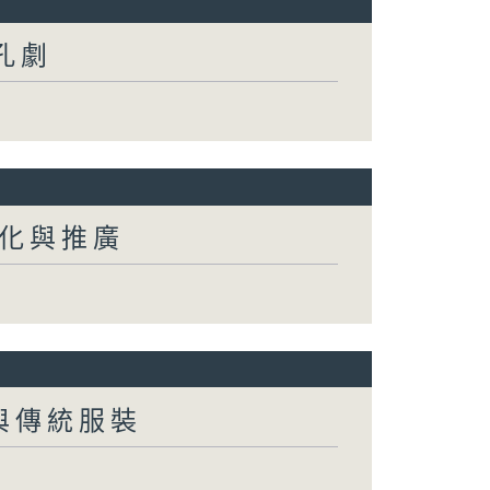
 孔劇
地化與推廣
蹈與傳統服裝