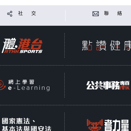
社 交
聯 絡