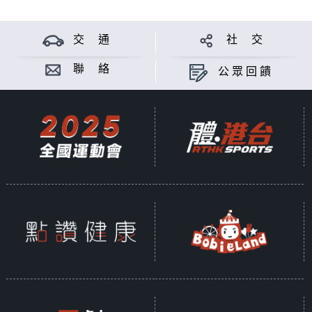
交 通
社 交
聯 絡
公眾回饋