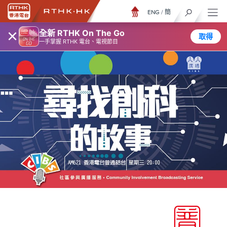
ENG
/
簡
×
全新 RTHK On The Go
取得
一手掌握 RTHK 電台、電視節目