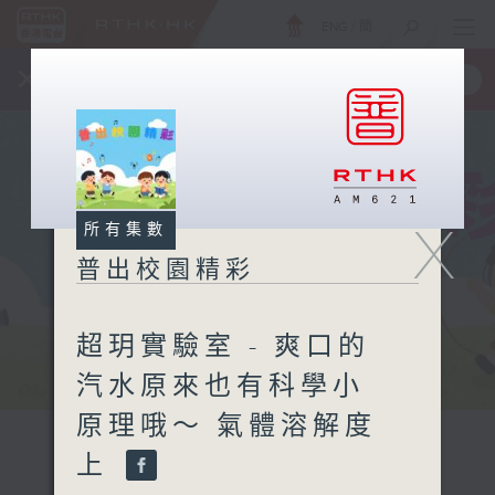
ENG
/
簡
×
全新 RTHK On The Go
取得
一手掌握 RTHK 電台、電視節目
X
所有集數
普出校園精彩
超玥實驗室 - 爽口的
汽水原來也有科學小
原理哦～ 氣體溶解度
上