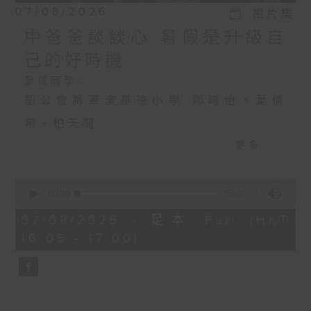
07/08/2026
相片集
中爸爸談談心 暑假是升級自
己的好時機
參與同學：
聖公會將軍澳基德小學 鄭曦怡、葉倩
希、柏天問
更多...
中爸爸談談心 暑假是升級自己的好時機
0
主持：中爸爸
seconds
00:00
55:00
of
主題：飼養寵物，可否提升孩子的責任
55
07/08/2026 - 足本 Full (HKT
minutes,
16:05 - 17:00)
感？
0
seconds
嘉賓：輔導心理學家及靜觀發證導師 陳
鈺瑜Vinci（YY姑娘）