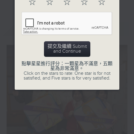
☆
☆
☆
☆
☆
更多...
星期一「兩文三語說故事」一個故事、三種語言！
星期二「身體秘密小探員」探索身體的奧秘！
星期三「AI未來研究所」探討未來世界的可能性！
最新
LATEST
星期四「超玥實驗室」科學就在你身邊！
星期五「中爸爸談談心」傾聽成長路上的小心事！
提交及繼續 Submit
and Continue
「校園新SING」邀請最潮Busker為你Sing！
點擊星星進行評分：一顆星為不滿意，五顆
「這個暑假 Alpha Hit!」發掘Alpha世代無窮潛力！
星為非常滿意。
Click on the stars to rate: One star is for not
satisfied, and Five stars is for very satisfied.