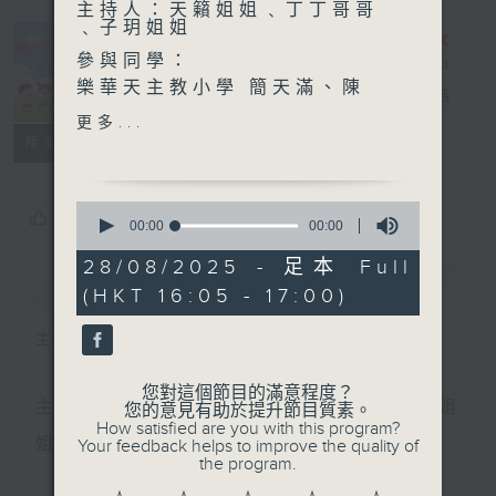
主持人：天籟姐姐﹑丁丁哥哥
﹑子玥姐姐
參與同學：
樂華天主教小學 簡天滿、陳
普出校園精彩
電台直播
樂祺、石希雅
更多...
所有集數
超玥實驗室 - 爽口的汽水原
來也有科學小原理哦～ 氣體
0
您喜歡這個節目嗎?
溶解度 上！
seconds
00:00
00:00
of
主持：子玥姐姐
0
28/08/2025 - 足本 Full
嘉賓：兒童及青少年科學教育
簡介
seconds
GIST
(HKT 16:05 - 17:00)
專家 陶安德 Andrew
主持人：天籟姐姐﹑丁丁哥哥﹑子玥姐姐
您對這個節目的滿意程度？
主持：天籟姐姐、慢慢老師、Crystal姐姐、子玥姐
您的意見有助於提升節目質素。
How satisfied are you with this program?
姐、中中哥哥
Your feedback helps to improve the quality of
the program.