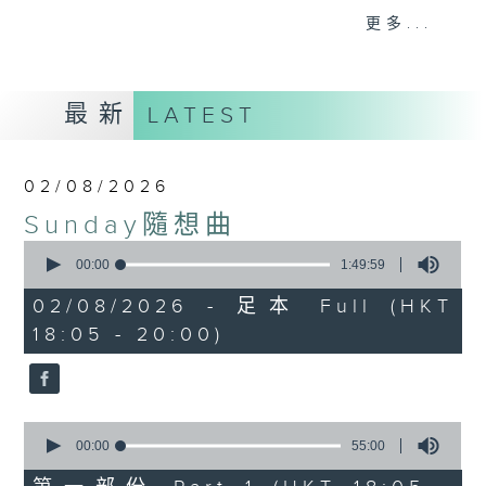
曲；
更多...
第二小時，放送由2000年出發的首首廣東歌
主打和 side track，以至本地最新派台歌
和新專輯作品。
最新
LATEST
星期日黃昏 6-8
習慣隨想，喜歡隨想。
02/08/2026
Sunday隨想曲
0
seconds
00:00
1:49:59
of
1
02/08/2026 - 足本 Full (HKT
hour,
18:05 - 20:00)
49
minutes,
59
seconds
0
seconds
00:00
55:00
of
55