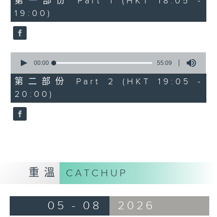
第一部份 Part 1 (HKT 18:05 -
minutes,
19:00)
0
seconds
0
seconds
00:00
55:09
of
55
第二部份 Part 2 (HKT 19:05 -
minutes,
20:00)
9
seconds
重溫
CATCHUP
05 - 08
2026