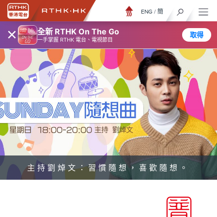
ENG
/
簡
×
全新 RTHK On The Go
取得
一手掌握 RTHK 電台、電視節目
主持劉焯文：習慣隨想，喜歡隨想。