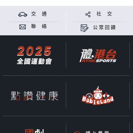
交 通
社 交
聯 絡
公眾回饋