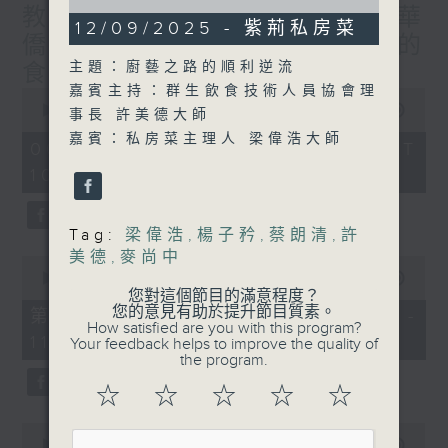
of
教授/北都大學城，一帶一路華
1
12/09/2025 - 紫荊私房菜
hour,
僑子弟的首選？/癌症化療後的
0
主題：廚藝之路的順利逆流
食療調理/社會熱點話題
seconds
嘉賓主持：群生飲食技術人員協會理
0
seconds
00:00
1:50:00
事長 許美德大師
of
嘉賓：私房菜主理人 梁偉浩大師
1
06/08/2026 - 足本 Full (HKT
hour,
10:05 - 12:00)
50
minutes,
0
seconds
Tag:
梁偉浩
,
楊子矜
,
蔡朗清
,
許
美德
,
麥尚中
0
seconds
00:00
55:00
of
您對這個節目的滿意程度？
55
您的意見有助於提升節目質素。
第一部份 Part 1 (HKT 10:05 -
minutes,
How satisfied are you with this program?
11:00)
0
Your feedback helps to improve the quality of
seconds
the program.
☆
☆
☆
☆
☆
0
seconds
00:00
55:09