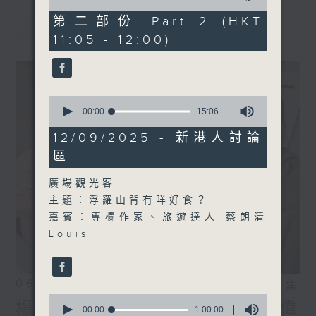
of
55
第二部份 Part 2 (HKT
最新
LATEST
minutes,
11:05 - 12:00)
9
seconds
0
seconds
00:00
15:06
of
15
12/09/2025 - 新港人討論
minutes,
區
6
seconds
廣場觀光客
主題：浮羅山背有咩好食？
嘉賓：專欄作家、旅遊達人 蔡朗清
Louis
06/08/2026
相片集
0
楊子矜 麥尚中 鄒潔瑜 吳宏偉
seconds
00:00
1:00:00