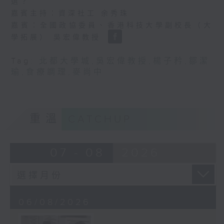
選？
嘉賓主持：資深社工 余秀珠
嘉賓：全國政協委員、香港科技大學副校長（大
學拓展） 吳宏偉教授
Tag:
北都大學城
,
吳宏偉教授
,
楊子矜
,
鄒潔
瑜
,
食療調理
,
麥尚中
重溫
CATCHUP
07 - 08
2026
06/08/2026