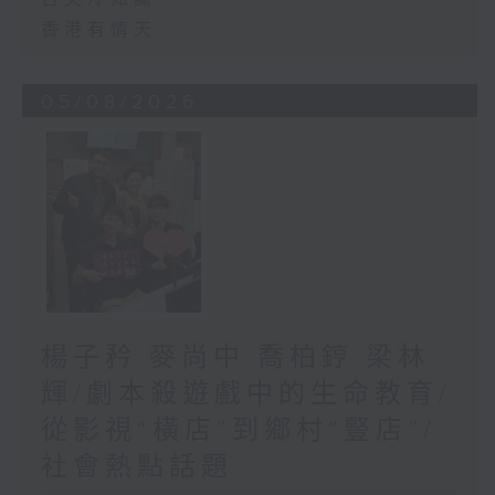
香港有情天
05/08/2026
楊子矜 麥尚中 喬柏𨧤 梁林
輝/劇本殺遊戲中的生命教育/
從影視“橫店”到鄉村“豎店”/
社會熱點話題