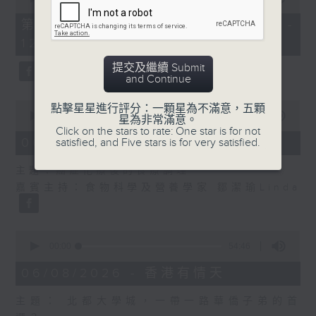
of
55
第二部份 Part 2 (HKT 11:05 -
minutes,
12:00)
9
seconds
提交及繼續 Submit
and Continue
0
點擊星星進行評分：一顆星為不滿意，五顆
seconds
00:00
14:29
星為非常滿意。
of
Click on the stars to rate: One star is for not
14
06/08/2026 - 舌尖冷知識
satisfied, and Five stars is for very satisfied.
minutes,
29
主題：癌症化療後的食療調理
seconds
嘉賓主持：食物科學及營養學家 鄒潔瑜Linda
0
seconds
00:00
54:46
of
54
06/08/2026 - 香港有情天
minutes,
46
主題： 北都大學城，一帶一路華僑子弟的首
seconds