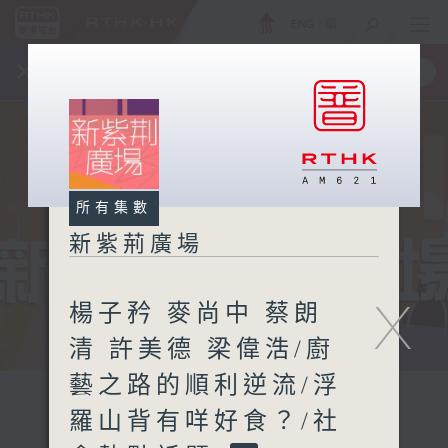
ENG
/
簡
×
全新 RTHK On The Go
取得
一手掌握 RTHK 電台、電視節目
所有集數
新紫荊廣場
X
楊子矜 麥尚中 蔡朗
清 許美德 梁偉浩/廚
藝之路的順利逆流/浮
羅山背有咩好食？/社