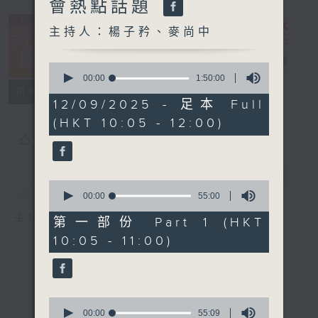
會熱點話題
主持人：楊子矜、麥尚中
新紫荊廣場
電台直播
0
seconds
00:00
1:50:00
of
所有集數
1
12/09/2025 - 足本 Full
hour,
(HKT 10:05 - 12:00)
50
minutes,
您喜歡這個節目嗎?
0
seconds
簡介
GIST
0
seconds
00:00
55:00
of
主持人：楊子矜、麥尚中
55
第一部份 Part 1 (HKT
minutes,
10:05 - 11:00)
0
seconds
0
seconds
00:00
55:09