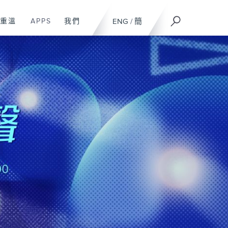
重溫
APPS
我們
ENG
/
簡