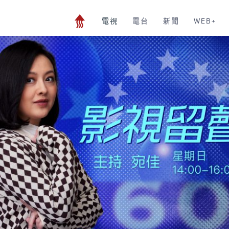
電視
電台
新聞
WEB+