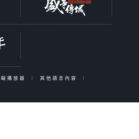
障礙播放器
|
其他語言內容
|