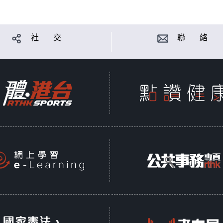
社 交
聯 絡