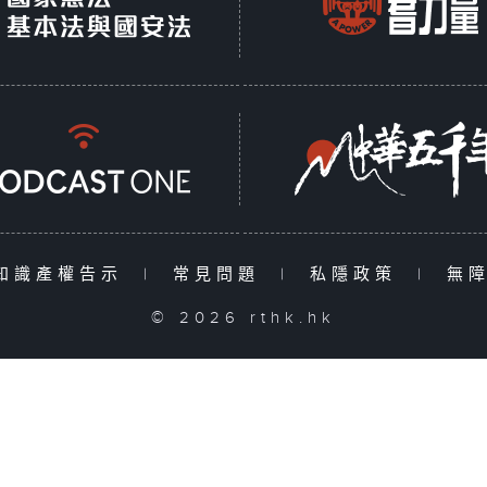
知識產權告示
|
常見問題
|
私隱政策
|
無
© 2026 rthk.hk