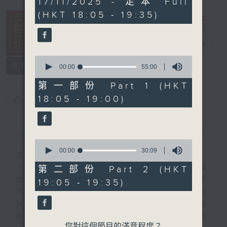
17/11/2025 - 足本 Full
hour,
(HKT 18:05 - 19:35)
24
minutes,
59
seconds
音樂抱抱
電台直播
0
所有集數
seconds
00:00
55:00
of
55
第一部份 Part 1 (HKT
minutes,
18:05 - 19:00)
您喜歡這個節目嗎?
0
seconds
簡介
GIST
0
seconds
00:00
30:09
主持人：卜邦貽
of
30
卜邦貽的「音樂抱抱」，期盼在夜幕低垂，華
第二部份 Part 2 (HKT
minutes,
燈初上，結束一天忙碌工作後，能用各類型不
19:05 - 19:35)
9
seconds
同感覺的音樂，給聽眾朋友充滿熱情和活力的
擁抱。節目不定期邀請資深及新進歌手，音樂
創作者分享「星星點燈」的入行成名經歷，也
您對這個節目的滿意程度？