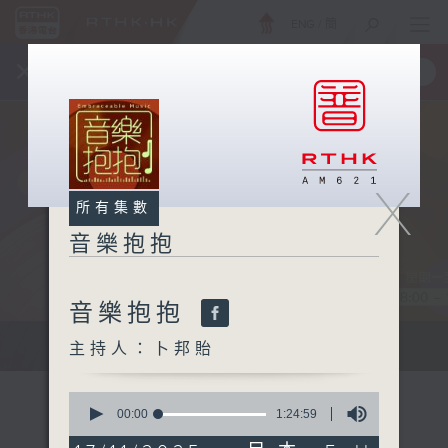
ENG
/
簡
×
全新 RTHK On The Go
取得
一手掌握 RTHK 電台、電視節目
X
所有集數
音樂抱抱
音樂抱抱
主持卜邦貽：享受被音樂擁抱的滋味
主持人：卜邦貽
0
seconds
00:00
1:24:59
of
1