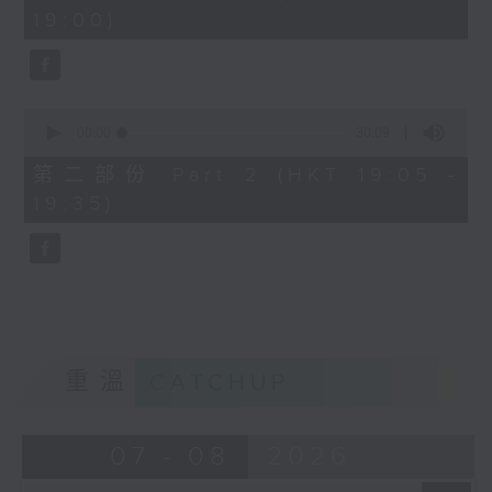
minutes,
19:00)
0
seconds
0
seconds
00:00
30:09
of
30
第二部份 Part 2 (HKT 19:05 -
minutes,
19:35)
9
seconds
重溫
CATCHUP
07 - 08
2026