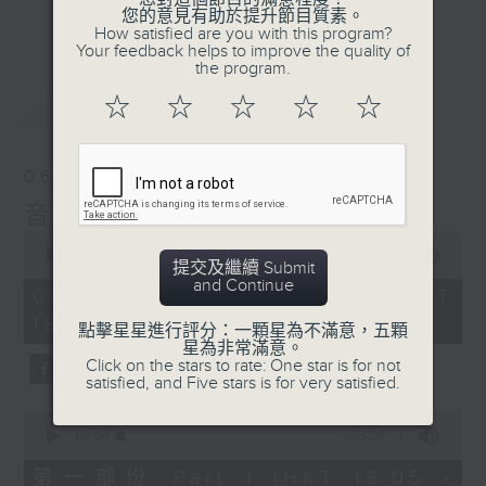
會請熱愛音樂的聽眾到現場述說「樂光情
更多...
您的意見有助於提升節目質素。
話」，重溫那些年欣賞美妙旋律的記憶.....
How satisfied are you with this program?
Your feedback helps to improve the quality of
每周一到周五晚上六點到七點半，歡迎一同體
the program.
驗輕鬆自在的音樂抱抱!
最新
LATEST
☆
☆
☆
☆
☆
06/08/2026
音樂抱抱
0
seconds
00:00
1:24:59
提交及繼續 Submit
of
and Continue
1
06/08/2026 - 足本 Full (HKT
hour,
18:05 - 19:35)
24
點擊星星進行評分：一顆星為不滿意，五顆
minutes,
星為非常滿意。
59
Click on the stars to rate: One star is for not
seconds
satisfied, and Five stars is for very satisfied.
0
seconds
00:00
55:00
of
55
第一部份 Part 1 (HKT 18:05 -