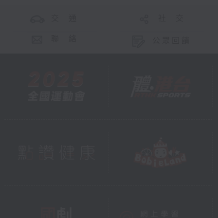
交 通
社 交
聯 絡
公眾回饋