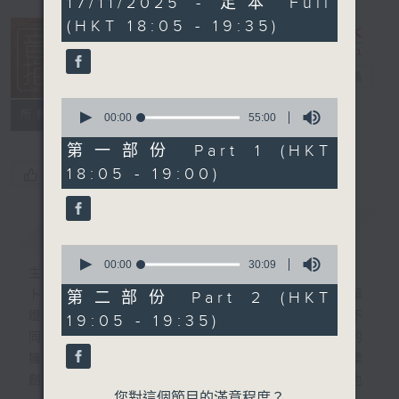
17/11/2025 - 足本 Full
hour,
(HKT 18:05 - 19:35)
24
minutes,
59
seconds
音樂抱抱
電台直播
0
所有集數
seconds
00:00
55:00
of
55
第一部份 Part 1 (HKT
minutes,
18:05 - 19:00)
您喜歡這個節目嗎?
0
seconds
簡介
GIST
0
seconds
00:00
30:09
主持人：卜邦貽
of
30
卜邦貽的「音樂抱抱」，期盼在夜幕低垂，華
第二部份 Part 2 (HKT
minutes,
燈初上，結束一天忙碌工作後，能用各類型不
19:05 - 19:35)
9
seconds
同感覺的音樂，給聽眾朋友充滿熱情和活力的
擁抱。節目不定期邀請資深及新進歌手，音樂
創作者分享「星星點燈」的入行成名經歷，也
您對這個節目的滿意程度？