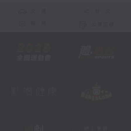
交 通
社 交
聯 絡
公眾回饋