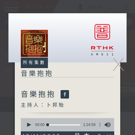
ENG
/
簡
×
全新 RTHK On The Go
取得
一手掌握 RTHK 電台、電視節目
X
所有集數
音樂抱抱
音樂抱抱
主持卜邦貽：享受被音樂擁抱的滋味
主持人：卜邦貽
0
seconds
00:00
1:24:59
of
1