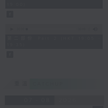
minutes,
19:00)
0
seconds
0
seconds
00:00
30:09
of
30
第二部份 Part 2 (HKT 19:05 -
minutes,
19:35)
9
seconds
重溫
CATCHUP
07 - 08
2026