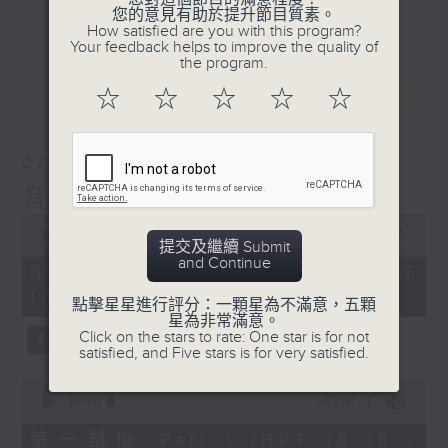
會請熱愛音樂的聽眾到現場述說「樂光情
更多...
您的意見有助於提升節目質素。
話」，重溫那些年欣賞美妙旋律的記憶.....
How satisfied are you with this program?
Your feedback helps to improve the quality of
每周一到周五晚上六點到七點半，歡迎一同體
the program.
驗輕鬆自在的音樂抱抱!
最新
LATEST
☆
☆
☆
☆
☆
07/08/2026
音樂抱抱
0
seconds
00:00
1:25:00
提交及繼續 Submit
of
and Continue
1
07/08/2026 - 足本 Full (HKT
hour,
18:05 - 19:35)
25
點擊星星進行評分：一顆星為不滿意，五顆
minutes,
星為非常滿意。
0
Click on the stars to rate: One star is for not
seconds
satisfied, and Five stars is for very satisfied.
0
seconds
00:00
55:00
of
55
第一部份 Part 1 (HKT 18:05 -