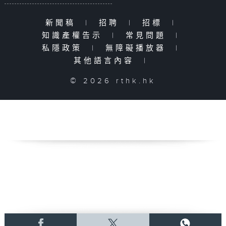
新聞稿
|
招聘
|
招標
|
知識產權告示
|
常見問題
|
私隱政策
|
無障礙播放器
|
其他語言內容
|
© 2026 rthk.hk