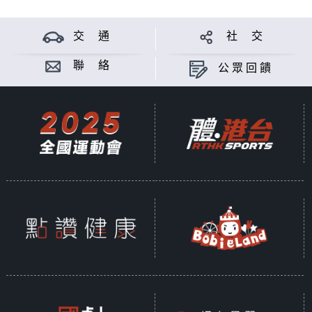
交 通
社 交
聯 絡
公眾回饋