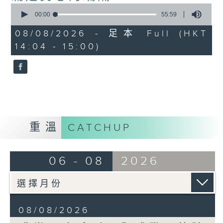
0
seconds
00:00
55:59
of
55
08/08/2026 - 足本 Full (HKT
minutes,
14:04 - 15:00)
59
seconds
重溫
CATCHUP
06 - 08
2026
08/08/2026