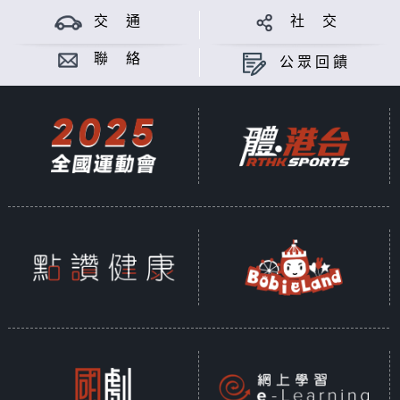
交 通
社 交
聯 絡
公眾回饋