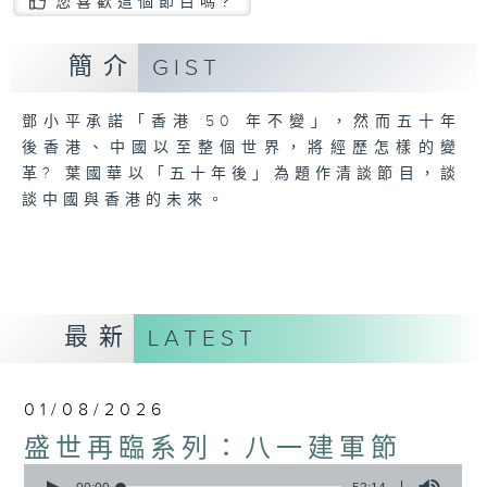
您喜歡這個節目嗎?
簡介
GIST
鄧小平承諾「香港 50 年不變」，然而五十年
後香港、中國以至整個世界，將經歷怎樣的變
革? 葉國華以「五十年後」為題作清談節目，談
談中國與香港的未來。
最新
LATEST
01/08/2026
盛世再臨系列：八一建軍節
0