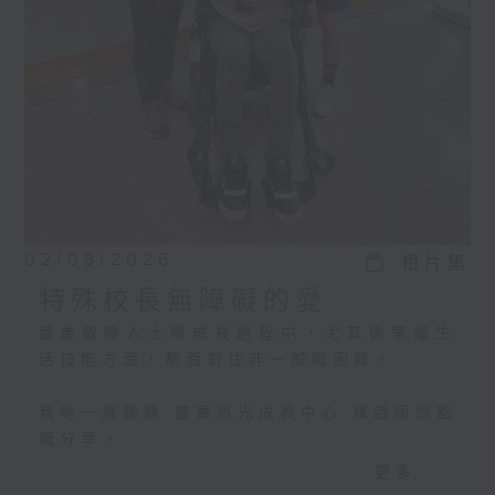
02/08/2026
相片集
特殊校長無障礙的愛
嚴重智障人士喺成長過程中，尤其係掌握生
活技能方面，都面對住非一般嘅困難。
我哋一齊聽聽 靈實恩光成長中心 羅啟康總監
嘅分享，
佢哋點樣為每位學員度身訂做個別學習計
更多...
劃，等學員可以成功過渡，踏入社會。