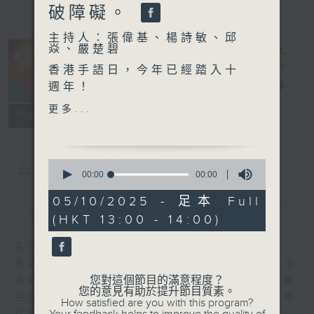
破障礙。
主持人：張偉基、楊詩敏、邱
焱、嚴楚碧
非常人物生活雜
香港手語日，今年已經踏入十
誌
週年！
電台直播
希望透過手語嘅力量，令傷健
更多...
FACEBOOK
聯絡
所有集數
更共融，等我哋有能力打破障
礙。
今個星期，我哋邀請到曾經擔
0
您喜歡這個節目嗎?
任4任特首官方活動嘅「御
seconds
00:00
00:00
of
用」手語傳譯，香港聾人福利
0
05/10/2025 - 足本 Full
促進會 手語中心主任 陳玉娟
簡介
seconds
GIST
(HKT 13:00 - 14:00)
女士。
由佢同大家分享手語翻譯經
主持人：張偉基、楊詩敏、邱焱、嚴楚碧
驗，同埋佢點樣喺香港推廣手
香港電台第一台自2008年推出《非常人物生活
語。
您對這個節目的滿意程度？
雜誌》，關注殘疾人士生活，推動平等共融。節
您的意見有助於提升節目質素。
目訪問不同障別人士和相關機構、專業人士，亦
How satisfied are you with this program?