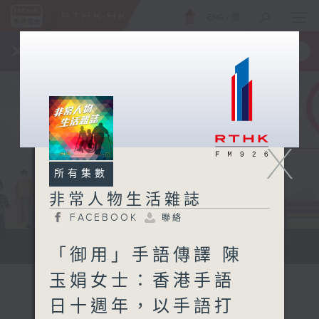
ENG
/
簡
×
全新 RTHK On The Go
取得
一手掌握 RTHK 電台、電視節目
X
所有集數
非常人物生活雜誌
FACEBOOK
聯絡
非常人物生活雜誌
「御用」手語傳譯 陳
玉娟女士：香港手語
日十週年，以手語打