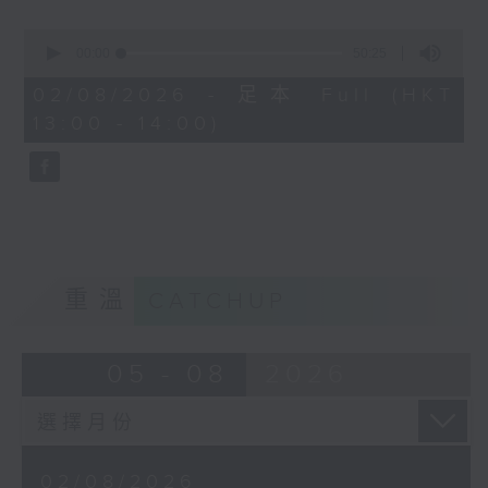
而又喺咩驅使羅總監40幾年嚟風雨不改，為
0
有需要嘅嚴重智障人士「無障礙的愛」呢？
seconds
00:00
50:25
of
50
02/08/2026 - 足本 Full (HKT
minutes,
13:00 - 14:00)
25
seconds
重溫
CATCHUP
05 - 08
2026
02/08/2026