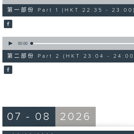
of
25
第一部份 Part 1 (HKT 22:35 - 23:00
minutes,
10
seconds
Volume
90%
0
seconds
00:00
of
56
第二部份 Part 2 (HKT 23:04 - 24:00
minutes,
10
seconds
Volume
90%
07 - 08
2026