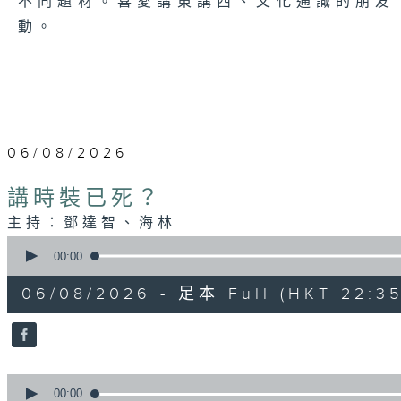
不同題材。喜愛講東講西、文化通識的朋友，歡
動。
06/08/2026
講時裝已死？
主持：鄧達智、海林
0
seconds
00:00
of
1
06/08/2026 - 足本 Full (HKT 22:35
hour,
21
minutes,
0
seconds
Volume
90%
0
seconds
00:00