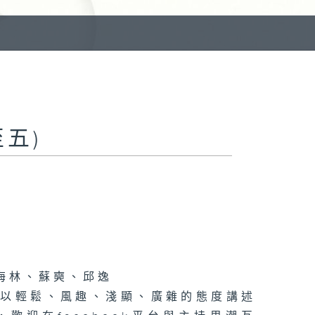
五)
海林、蘇奭、邱逸
》以輕鬆、風趣、淺顯、廣雜的態度講述