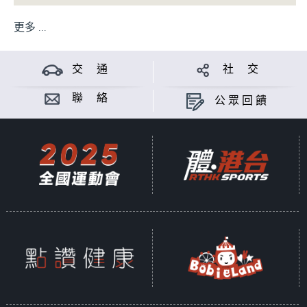
更多 ...
交 通
社 交
聯 絡
公眾回饋