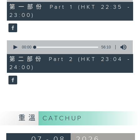
of
25
第一部份 Part 1 (HKT 22:35 -
minutes,
23:00)
10
seconds
0
seconds
00:00
56:10
of
56
第二部份 Part 2 (HKT 23:04 -
minutes,
24:00)
10
seconds
重溫
CATCHUP
07 - 08
2026