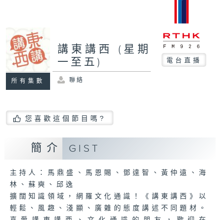
講東講西 (星期
一至五)
電台直播
聯絡
所有集數
您喜歡這個節目嗎?
簡介
GIST
主持人：馬鼎盛、馬恩賜、鄧達智、黃仲遠、海
林、蘇奭、邱逸
擴闊知識領域，網羅文化通識！《講東講西》以
輕鬆、風趣、淺顯、廣雜的態度講述不同題材。