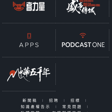
新聞稿
|
招聘
|
招標
|
知識產權告示
|
常見問題
|