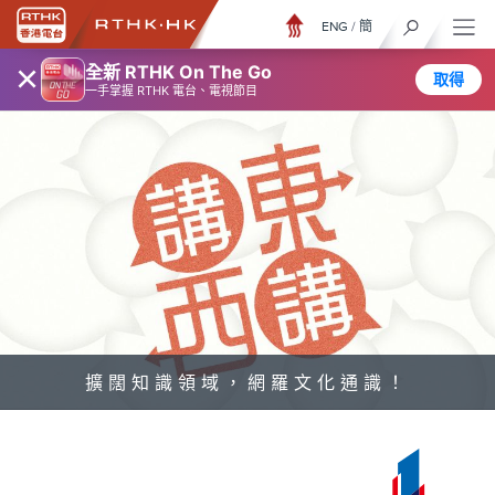
ENG
/
簡
×
全新 RTHK On The Go
取得
一手掌握 RTHK 電台、電視節目
擴闊知識領域，網羅文化通識！