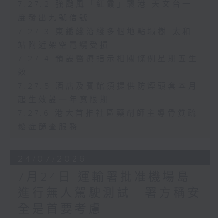
7.27.2 強颱風「紅霞」襲港 天文台一
度發出九號信號
7.27.3 東鐵綫沿綫多個地點塌樹 太和
站附近架空電纜受損
7.27.4 預設醫療指示相關條例星期五生
效
7.27.5 酒店及賓館須提供防煙頭套本月
起生效設一年寬限期
7.27.6 港大首推社區藥劑師主導骨質疏
鬆症篩查服務
24/07/2026
7月24日 運輸署批准機場島
進行無人駕駛測試 署方稱安
全是首要考慮