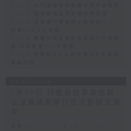
7.30.3 屯門富發里地盤爆水管完成復修
7.30.4 議員就東區停水提四項建議
7.30.5 食環署打擊無牌小販拘捕14人
檢獲600公斤食物
7.30.6 團體為樂華南邨長者裝大門感應
器 半年處理226次警報
7.30.7 房署擬試行公共屋邨設共享單車
專屬泊位
29/07/2026
7月29日 行政長官李家超與
立法會議員舉行首次對談交流
會
足本 Full (HKT 08:00 - 10:00)