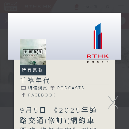
ENG
/
簡
×
全新 RTHK On The Go
取得
一手掌握 RTHK 電台、電視節目
所有集數
千禧年代
特備網頁
PODCASTS
X
FACEBOOK
有觀點、有理據的意見交流。
9月5日 《2025年道
路交通(修訂)(網約車