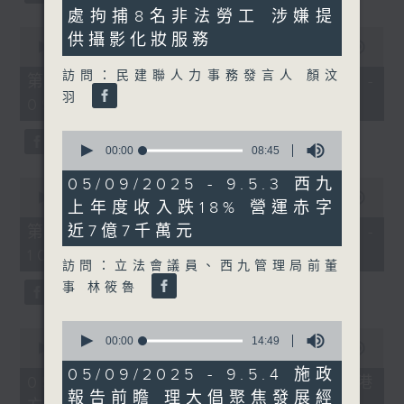
minutes,
處拘捕8名非法勞工 涉嫌提
4
seconds
0
供攝影化妝服務
seconds
00:00
56:10
of
訪問：民建聯人力事務發言人 顏汶
56
第一部份 Part 1 (HKT 08:04 -
minutes,
羽
09:00)
10
seconds
0
seconds
00:00
08:45
of
8
05/09/2025 - 9.5.3 西九
0
minutes,
seconds
00:00
56:09
上年度收入跌18% 營運赤字
45
of
seconds
56
近7億7千萬元
第二部份 Part 2 (HKT 09:04 -
minutes,
10:00)
9
訪問：立法會議員、西九管理局前董
seconds
事 林筱魯
0
0
seconds
00:00
14:49
seconds
00:00
18:36
of
of
14
05/09/2025 - 9.5.4 施政
18
05/08/2026 - 8.5.1 新皇崗口岸港
minutes,
minutes,
報告前瞻 理大倡聚焦發展經
49