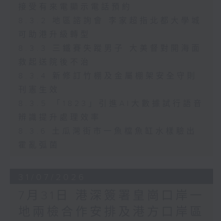
接受有來電顯示電話預約
8.3.2 地區諮詢會 李家超指北都大學城
可助港升級轉型
8.3.3 三鐵賽失蹤男子 大美督對開海面
救起送院後不治
8.3.4 新修訂竹棚及金屬棚架安全守則
刊憲生效
8.3.5 「1823」引進AI大數據試行語音
辨識提升處理效率
8.3.6 土瓜灣街市一魚檔魚缸水樣驗出
霍亂弧菌
31/07/2026
7月31日 港深簽署皇崗口岸一
地兩檢合作安排及港方口岸區