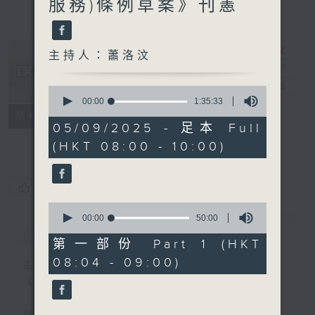
服務)條例草案》刊憲
主持人：蕭洛汶
千禧年代
電台直播
0
seconds
00:00
1:35:33
of
特備網頁
PODCASTS
所有集數
1
05/09/2025 - 足本 Full
FACEBOOK
hour,
(HKT 08:00 - 10:00)
35
minutes,
33
seconds
您喜歡這個節目嗎?
0
seconds
00:00
50:00
簡介
GIST
of
50
第一部份 Part 1 (HKT
minutes,
08:04 - 09:00)
0
主持人：蕭洛汶
seconds
《千禧年代》