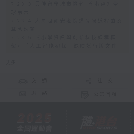
7.23.3 最佳留學城市排名 香港躍升全
球第六
7.23.4 大角咀兩安老院爆發腸道桿菌及
耳念珠菌
7.23.5 《小學資訊與創新科技課程框
架》「人工智能初探」範疇試行版文件
更多 ...
交 通
社 交
聯 絡
公眾回饋