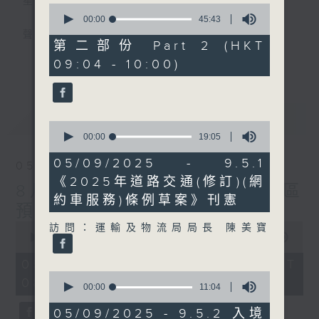
星期一至五
0
seconds
00:00
45:43
of
聲音更立體 意見更多元
45
第二部份 Part 2 (HKT
minutes,
更多...
09:04 - 10:00)
43
「千禧年代」鼓勵聽眾及嘉賓作有觀點、有理
seconds
據的意見交流，藉此帶出更多新觀點、新意
見、新角度。透過時事速遞，每日早晨為廣大
最新
LATEST
聽眾提供最新資訊以迎接新的一天。
0
seconds
00:00
19:05
of
監製：林嘉瑜
19
05/09/2025 - 9.5.1
05/08/2026
minutes,
《2025年道路交通(修訂)(網
5
8月5日 新皇崗口岸港方口岸區
seconds
約車服務)條例草案》刊憲
預計將進行超過100次測試
0
訪問：運輸及物流局局長 陳美寶
seconds
00:00
1:51:59
of
1
05/08/2026 - 足本 Full (HKT
hour,
0
08:04 - 10:00)
51
seconds
00:00
11:04
minutes,
of
59
11
05/09/2025 - 9.5.2 入境
seconds