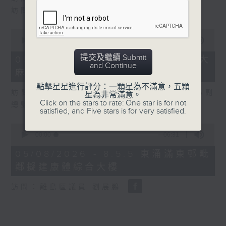
訪問：漁農界立法會議員 陳博智
0
seconds
00:00
11:04
of
11
提交及繼續 Submit
05/08/2026 - 8.5.4 兩童疑誤食大
minutes,
and Continue
麻糖不適送院 母涉疏忽照顧同被捕
4
seconds
點擊星星進行評分：一顆星為不滿意，五顆
訪問：香港醫院藥劑師學會藥物教育資源中心副
星為非常滿意。
Click on the stars to rate: One star is for not
總監 陳潁琳
satisfied, and Five stars is for very satisfied.
0
seconds
00:00
06:31
of
6
05/08/2026 - 8.5.5 東涌滿東邨毗
minutes,
鄰擬建康體綜合大樓
31
seconds
訪問：離島區議員 劉展鵬