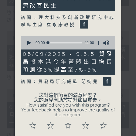
方口岸區預計將進行超過100次測試
36
seconds
濟改善民生
seconds
訪問：立法會保安事務委員會主席 邵家輝
訪問：理大科技及創新政策研究中心
訪問：新界北立法會議員 姚銘
聯席主席 崔永康教授
0
0
seconds
00:00
14:51
seconds
of
00:00
11:00
of
14
05/08/2026 - 8.5.2 香港船東會稱
11
minutes,
05/09/2025 - 9.5.5 貿發
近百艘會員船隻滯留波斯灣及霍爾木
minutes,
51
局將本港今年整體出口增長
0
seconds
茲海峽
seconds
預測從3%提高至7%-9%
訪問：香港船東會常務副主席 林詩鍵
訪問：貿發局研究總監 范婉兒
0
您對這個節目的滿意程度？
seconds
00:00
21:15
您的意見有助於提升節目質素。
of
How satisfied are you with this program?
21
05/08/2026 - 8.5.3 天文台錄得7
Your feedback helps to improve the quality of
minutes,
the program.
月總雨量790.3毫米 較正常值高超過
15
seconds
一倍
☆
☆
☆
☆
☆
訪問：香港氣象學會發言人 梁榮武