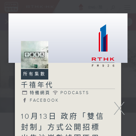
ENG
/
簡
×
全新 RTHK On The Go
取得
一手掌握 RTHK 電台、電視節目
所有集數
千禧年代
特備網頁
PODCASTS
X
FACEBOOK
有觀點、有理據的意見交流。
10月13日 政府「雙信
封制」方式公開招標