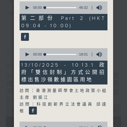
星期一至五
0
seconds
00:00
46:32
of
聲音更立體 意見更多元
46
第二部份 Part 2 (HKT
minutes,
更多...
09:04 - 10:00)
32
「千禧年代」鼓勵聽眾及嘉賓作有觀點、有理
seconds
據的意見交流，藉此帶出更多新觀點、新意
見、新角度。透過時事速遞，每日早晨為廣大
最新
LATEST
聽眾提供最新資訊以迎接新的一天。
0
seconds
00:00
18:01
of
監製：林嘉瑜
18
13/10/2025 - 10.13.1 政
07/08/2026
minutes,
府「雙信封制」方式公開招
1
8月7日 立法會研究指本港居民
second
標出售沙嶺數據園區用地
境外開支增訪港旅客消費跌/粵
港澳消委會合作 一站式處理投
訪問：香港測量師學會土地政策小組
主席 劉振江
訴 十月實施
訪問：科技創新界立法會議員 邱達
0
seconds
00:00
1:51:59
根
of
1
07/08/2026 - 足本 Full (HKT
0
hour,