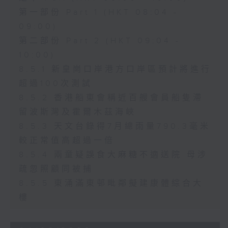
第一部份 Part 1 (HKT 08:04 -
09:00)
第二部份 Part 2 (HKT 09:04 -
10:00)
8.5.1 新皇崗口岸港方口岸區預計將進行
超過100次測試
8.5.2 香港船東會稱近百艘會員船隻滯
留波斯灣及霍爾木茲海峽
8.5.3 天文台錄得7月總雨量790.3毫米
較正常值高超過一倍
8.5.4 兩童疑誤食大麻糖不適送院 母涉
疏忽照顧同被捕
8.5.5 東涌滿東邨毗鄰擬建康體綜合大
樓