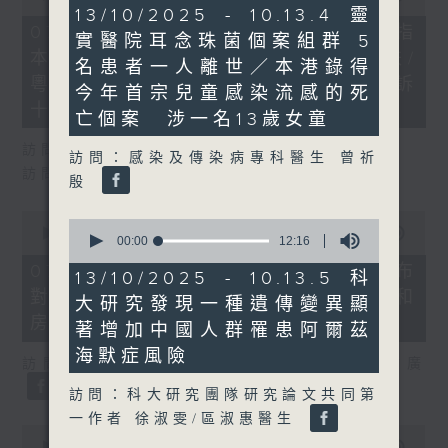
13
of
13/10/2025 - 10.13.4 靈
minutes,
0
07/08/2026 - 8.7.1 立法會研究指
實醫院耳念珠菌個案組群 5
12
seconds
本港居民境外開支增訪港旅客消費跌/
seconds
名患者一人離世／本港錄得
粵港澳消委會合作 一站式處理投訴
今年首宗兒童感染流感的死
十月實施
亡個案 涉一名13歲女童
訪問：立法會議員 姚柏良
訪問：感染及傳染病專科醫生 曾祈
訪問：立法會議員 陳凱欣
殷
0
0
seconds
00:00
00:00
seconds
00:00
12:16
of
of
0
07/08/2026 - 8.7.2 公屋聯會公布
12
13/10/2025 - 10.13.5 科
seconds
minutes,
對政府制定香港首份五年規劃土地和
大研究發現一種遺傳變異顯
16
seconds
房屋政策建議
著增加中國人群罹患阿爾茲
海默症風險
訪問：立法會議員、公屋聯會副主席 梁文廣
訪問：科大研究團隊研究論文共同第
一作者 徐淑雯/區淑惠醫生
0
seconds
00:00
00:00