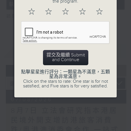
the program.
執法 打擊非法駕駛電動可移動工具
☆
☆
☆
☆
☆
訪問：新界東南立法會議員 方國珊
重溫
CATCHUP
提交及繼續 Submit
and Continue
07 - 08
2026
點擊星星進行評分：一顆星為不滿意，五顆
星為非常滿意。
Click on the stars to rate: One star is for not
satisfied, and Five stars is for very satisfied.
07/08/2026
8月7日 立法會研究指本港居
民境外開支增訪港旅客消費
跌/粵港澳消委會合作 一站式