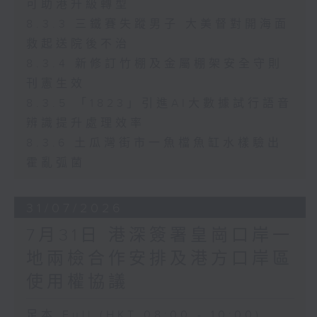
可助港升級轉型
8.3.3 三鐵賽失蹤男子 大美督對開海面
救起送院後不治
8.3.4 新修訂竹棚及金屬棚架安全守則
刊憲生效
8.3.5 「1823」引進AI大數據試行語音
辨識提升處理效率
8.3.6 土瓜灣街市一魚檔魚缸水樣驗出
霍亂弧菌
31/07/2026
7月31日 港深簽署皇崗口岸一
地兩檢合作安排及港方口岸區
使用權協議
足本 Full (HKT 08:00 - 10:00)