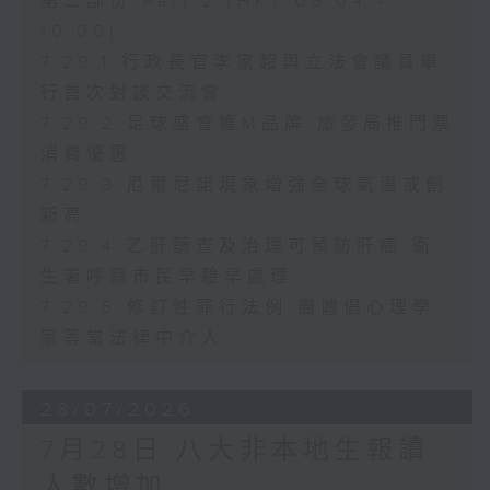
第二部份 Part 2 (HKT 09:04 -
10:00)
7.29.1 行政長官李家超與立法會議員舉
行首次對談交流會
7.29.2 足球盛會獲M品牌 旅發局推門票
消費優惠
7.29.3 厄爾尼諾現象增強全球氣溫或創
新高
7.29.4 乙肝篩查及治理可預防肝癌 衞
生署呼籲市民早驗早處理
7.29.5 修訂性罪行法例 團體倡心理學
家等當法律中介人
28/07/2026
7月28日 八大非本地生報讀
人數增加