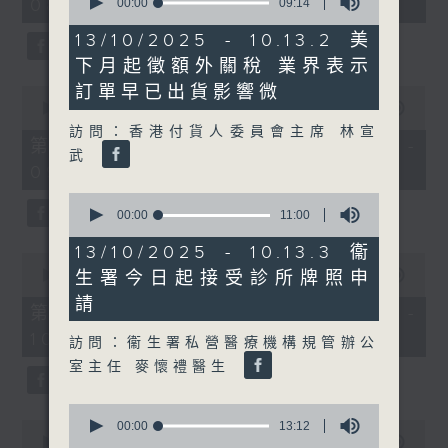
08:04 - 10:00)
seconds
00:00
09:14
51
of
minutes,
9
59
13/10/2025 - 10.13.2 美
minutes,
seconds
下月起徵額外關稅 業界表示
14
seconds
訂單早已出貨影響微
0
seconds
00:00
56:10
of
訪問：香港付貨人委員會主席 林宣
56
第一部份 Part 1 (HKT 08:04 -
武
minutes,
09:00)
10
seconds
0
seconds
00:00
11:00
of
11
13/10/2025 - 10.13.3 衞
0
minutes,
seconds
生署今日起接受診所牌照申
00:00
56:09
0
of
seconds
請
56
第二部份 Part 2 (HKT 09:04 -
minutes,
10:00)
9
訪問：衞生署私營醫療機構規管辦公
seconds
室主任 麥懷禮醫生
0
seconds
0
00:00
13:12
of
seconds
00:00
00:00