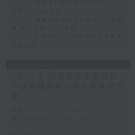
7.30.5 食環署打擊無牌小販拘捕14人
檢獲600公斤食物
7.30.6 團體為樂華南邨長者裝大門感應
器 半年處理226次警報
7.30.7 房署擬試行公共屋邨設共享單車
專屬泊位
29/07/2026
7月29日 行政長官李家超與
立法會議員舉行首次對談交流
會
足本 Full (HKT 08:00 - 10:00)
第一部份 Part 1 (HKT 08:04 -
09:00)