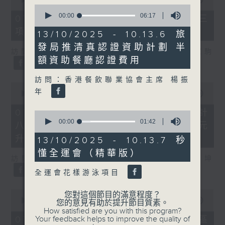
0
of
seconds
0
00:00
06:17
07/08/2026 - 8.7.3 申訴專員就三
of
seconds
項圖書館服務展開主動調查
6
13/10/2025 - 10.13.6 旅
minutes,
發局推清真認證資助計劃 半
17
訪問：立法會議員、香港出版總會會長 李家駒
seconds
額資助餐廳認證費用
訪問：香港餐飲聯業協會主席 楊振
0
年
seconds
00:00
00:00
of
0
07/08/2026 - 8.7.4 教資會統計
0
seconds
seconds
00:00
01:42
八大學士畢業生平均年薪達33.6萬元
of
升2%
1
13/10/2025 - 10.13.7 秒
minute,
懂全運會（精華版）
42
訪問：香港人力資源管理學會副會長 陸國坤
seconds
全運會花樣游泳項目
0
您對這個節目的滿意程度？
seconds
00:00
00:00
您的意見有助於提升節目質素。
of
How satisfied are you with this program?
0
07/08/2026 - 8.7.5 警方全港多區
Your feedback helps to improve the quality of
seconds