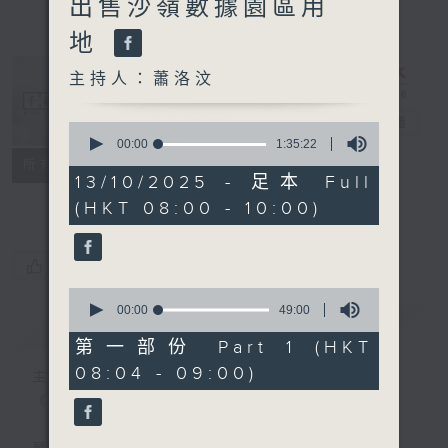
出售沙嶺數據園區用
地
主持人：蕭洛汶
千禧年代
電台直播
0
seconds
00:00
1:35:22
of
特備網頁
PODCASTS
所有集數
1
13/10/2025 - 足本 Full
FACEBOOK
hour,
(HKT 08:00 - 10:00)
35
minutes,
22
seconds
您喜歡這個節目嗎?
0
seconds
00:00
49:00
簡介
GIST
of
49
第一部份 Part 1 (HKT
minutes,
08:04 - 09:00)
0
主持人：蕭洛汶
seconds
《千禧年代》