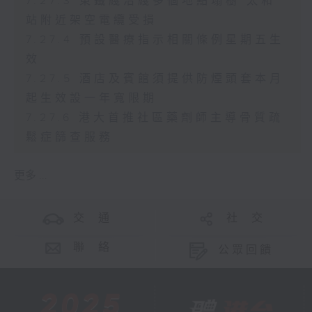
7.27.3 東鐵綫沿綫多個地點塌樹 太和
站附近架空電纜受損
7.27.4 預設醫療指示相關條例星期五生
效
7.27.5 酒店及賓館須提供防煙頭套本月
起生效設一年寬限期
7.27.6 港大首推社區藥劑師主導骨質疏
鬆症篩查服務
更多 ...
交 通
社 交
聯 絡
公眾回饋