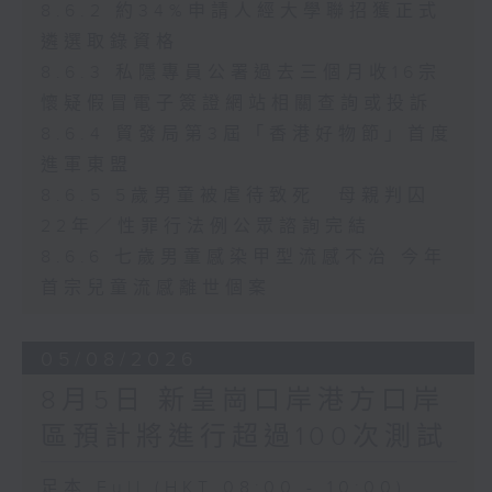
8.6.2 約34%申請人經大學聯招獲正式
遴選取錄資格
8.6.3 私隱專員公署過去三個月收16宗
懷疑假冒電子簽證網站相關查詢或投訴
8.6.4 貿發局第3屆「香港好物節」首度
進軍東盟
8.6.5 5歲男童被虐待致死 母親判囚
22年／性罪行法例公眾諮詢完結
8.6.6 七歲男童感染甲型流感不治 今年
首宗兒童流感離世個案
05/08/2026
8月5日 新皇崗口岸港方口岸
區預計將進行超過100次測試
足本 Full (HKT 08:00 - 10:00)