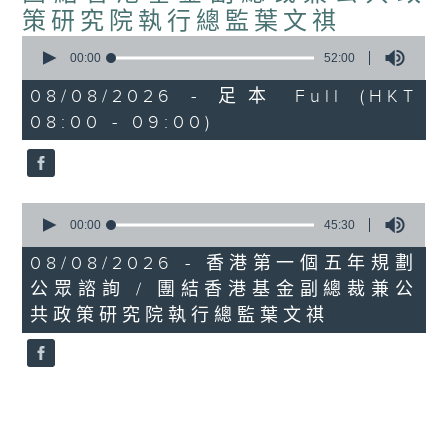
策研究院執行總監葉文祺
0
seconds
00:00
52:00
of
52
08/08/2026 - 足本 Full (HKT
minutes,
08:00 - 09:00)
0
seconds
0
seconds
00:00
45:30
of
45
08/08/2026 - 香港第一個五年規劃
minutes,
公眾諮詢 / 團結香港基金副總裁兼公
30
seconds
共政策研究院執行總監葉文祺