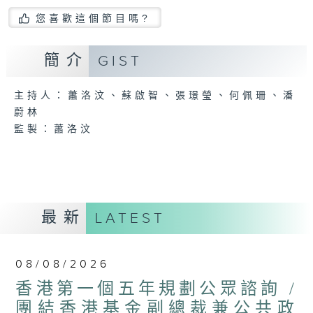
您喜歡這個節目嗎?
簡介
GIST
主持人：蕭洛汶、蘇啟智、張璟瑩、何佩珊、潘
蔚林
監製：蕭洛汶
最新
LATEST
08/08/2026
香港第一個五年規劃公眾諮詢 /
團結香港基金副總裁兼公共政