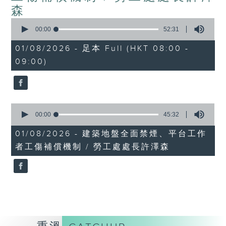
森
0
seconds
00:00
52:31
of
52
01/08/2026 - 足本 Full (HKT 08:00 -
minutes,
09:00)
31
seconds
0
seconds
00:00
45:32
of
45
01/08/2026 - 建築地盤全面禁煙、平台工作
minutes,
者工傷補償機制 / 勞工處處長許澤森
32
seconds