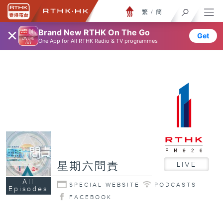
繁
/
簡
×
Brand New RTHK On The Go
Get
One App for All RTHK Radio & TV programmes
星期六問責
LIVE
All
SPECIAL WEBSITE
PODCASTS
Episodes
FACEBOOK