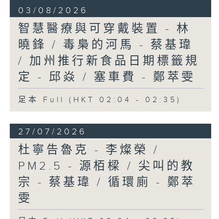
03/08/2026
智慧醫療與可穿戴裝置 - 林
曉鋒 / 毒梟的河馬 - 蔡基瑋
/ 加州推行新食品日期標籤規
定 - 邱焱 / 塞車費 - 鄭萃雯
足本 Full (HKT 02:04 - 02:35)
27/07/2026
杜寧告魯克 - 李燦榮 /
PM2.5 - 源栢樑 / 尖叫的教
宗 - 蔡基瑋 / 循環廁 - 鄭萃
雯