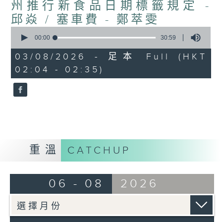
州推行新食品日期標籤規定 -
邱焱 / 塞車費 - 鄭萃雯
0
seconds
00:00
30:59
of
30
03/08/2026 - 足本 Full (HKT
minutes,
02:04 - 02:35)
59
seconds
重溫
CATCHUP
06 - 08
2026