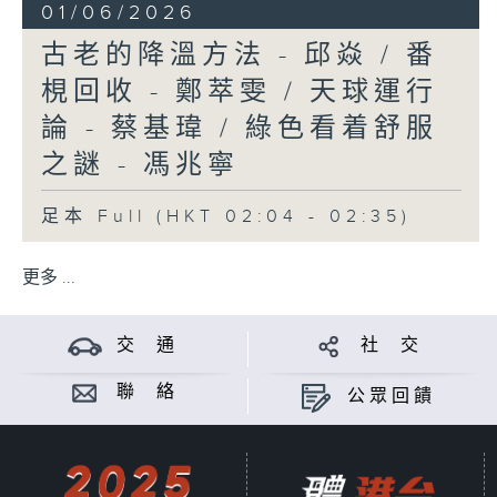
01/06/2026
古老的降溫方法 - 邱焱 / 番
梘回收 - 鄭萃雯 / 天球運行
論 - 蔡基瑋 / 綠色看着舒服
之謎 - 馮兆寧
足本 Full (HKT 02:04 - 02:35)
更多 ...
交 通
社 交
聯 絡
公眾回饋