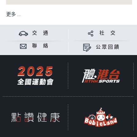
更多 ...
交 通
社 交
聯 絡
公眾回饋