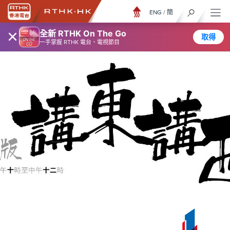
ENG
/
簡
×
全新 RTHK On The Go
取得
一手掌握 RTHK 電台、電視節目