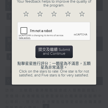
第一部份 Part 1 (HKT 13:05 -
Your feedback helps to improve the quality of
minutes,
the program.
嘉賓：熊健慧醫生 (眼科專科醫生)
14:00)
20
seconds
☆
☆
☆
☆
☆
0
seconds
00:00
48:26
of
48
第二部份 Part 2 (HKT 14:04 -
minutes,
15:00)
26
提交及繼續 Submit
seconds
and Continue
點擊星星進行評分：一顆星為不滿意，五顆
星為非常滿意。
0
Click on the stars to rate: One star is for not
seconds
00:00
49:19
satisfied, and Five stars is for very satisfied.
of
49
06/08/2026 - 設計「耀」潛能
minutes,
19
訪問：文敏霞(香港耀能協會成人服務副總監)、
seconds
曾傲晴(香港耀能協會愛睿綜合職業康復服務中
心導師)、蔡文涵(香港耀能協會愛睿綜合職業康
復服務中心學員)