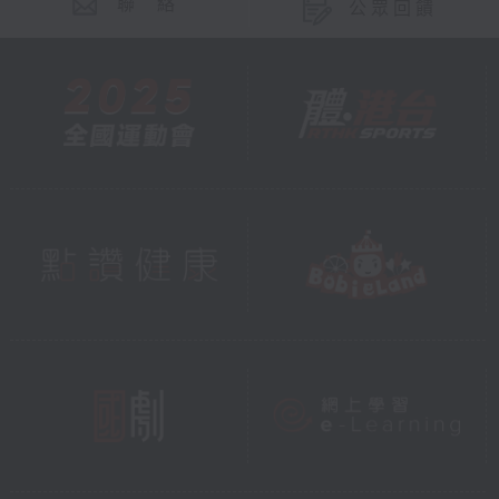
聯 絡
公眾回饋