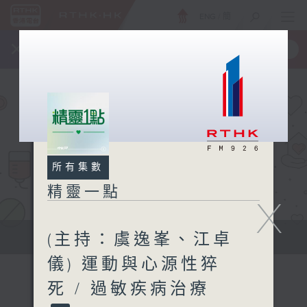
ENG
/
簡
×
全新 RTHK On The Go
取得
一手掌握 RTHK 電台、電視節目
所有集數
精靈一點
X
(主持：虞逸峯、江卓
提供實用醫療健康資訊
儀) 運動與心源性猝
死 / 過敏疾病治療