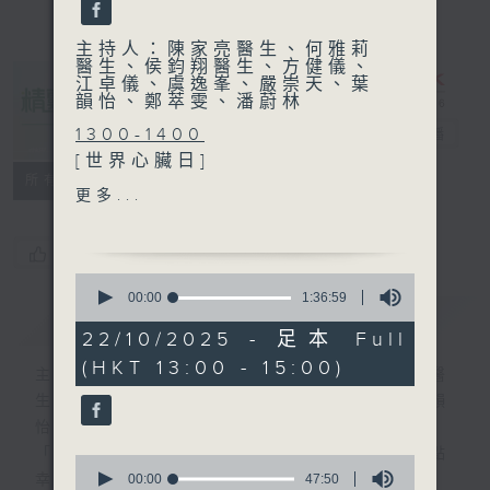
主持人：陳家亮醫生、何雅莉
醫生、侯鈞翔醫生、方健儀、
江卓儀、虞逸峯、嚴崇天、葉
韻怡、鄭萃雯、潘蔚林
1300-1400
精靈一點
電台直播
[世界心臟日]
所有集數
主題：運動與心源性猝死
更多...
嘉賓：陳曉藍醫生 (香港心臟
專科學院會董)
您喜歡這個節目嗎?
1400-1500
0
[醫學組織聯會系列]
seconds
00:00
1:36:59
簡介
of
GIST
主題：過敏疾病治療
1
22/10/2025 - 足本 Full
嘉賓：陳偉明醫生 (香港大學
hour,
(HKT 13:00 - 15:00)
36
兒童及青少年科學系名譽臨床
主持人：陳家亮醫生、何雅莉醫生、侯鈞翔醫
minutes,
助理教授)、莫穎姍 (香港營養
生、方健儀、江卓儀、虞逸峯、嚴崇天、葉韻
59
seconds
師協會副會長)
怡、鄭萃雯、潘蔚林
「醫學並不嚴肅！精靈面對，一點健康、多點
0
seconds
00:00
47:50
幸福！」