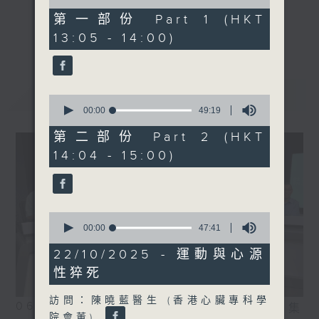
of
47
第一部份 Part 1 (HKT
minutes,
《精靈一點》 健康資訊 守護大眾
更多...
13:05 - 14:00)
50
一眾主持與全港愛心醫護，健康專業人士攜
seconds
手，組織最強的醫學網絡，提供實用醫療健康
資訊。
最新
LATEST
星期一至五，下午 1 時10分 香港電台第一
0
seconds
00:00
49:19
台、港台電視31
of
下午2時 至 3 時 香港電台第一台
49
第二部份 Part 2 (HKT
minutes,
14:04 - 15:00)
19
seconds
0
seconds
00:00
47:41
of
47
22/10/2025 - 運動與心源
minutes,
性猝死
41
seconds
訪問：陳曉藍醫生 (香港心臟專科學
06/08/2026
相片集
院會董)