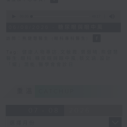
0
seconds
00:00
48:17
of
48
06/08/2026 - 糖尿眼與眼中風
minutes,
17
訪問：熊健慧醫生 (眼科專科醫生)
seconds
Tag:
健康人物專訪
,
文敏霞
,
曾傲晴
,
熊健慧
醫生
,
眼科
,
糖尿眼與眼中風
,
蔡文涵
,
設計
「耀」潛能
,
醫學會會診日
重溫
CATCHUP
07 - 08
2026