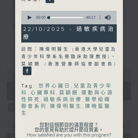
(主持：虞逸峯、廖杏茵) 設計
0
「耀」潛能 / 糖尿眼與眼中
seconds
00:00
49:17
of
風
49
22/10/2025 - 過敏疾病治
minutes,
1300-1400
療
17
seconds
[健康人物專訪]
訪問：陳偉明醫生 (香港大學兒童及
主題：設計「耀」潛能
更多...
青少年科學系名譽臨床助理教授)、
莫穎姍 (香港營養師協會副會長)
嘉賓：文敏霞(香港耀能協會成人服務副
0
總監)、曾傲晴(香港耀能協會愛睿綜合職
seconds
00:00
1:37:37
of
業康復服務中心導師)、蔡文涵(香港耀能
1
Tag:
世界心臟日
,
兒童及青少年
06/08/2026 - 足本 Full (HKT
hour,
科
,
心臟專科
,
莫穎姍
,
運動與心源
13:00 - 15:00)
協會愛睿綜合職業康復服務中心學員)
37
性猝死
,
過敏疾病治療
,
醫學組織
minutes,
37
聯會系列
,
陳偉明醫生
,
陳曉藍醫
seconds
生
1400-1500
0
您對這個節目的滿意程度？
[醫學會會診日]
seconds
00:00
49:20
您的意見有助於提升節目質素。
of
How satisfied are you with this program?
主題：糖尿眼與眼中風
49