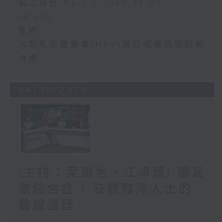
第二部份 Part 2 (HKT 14:04 -
15:00)
胃癌
人類乳頭瘤病毒(HPV)與口咽癌的預防和
治療
04/08/2026
(主持：葉韻怡、江卓儀) 腸易
激綜合症 / 肢體殘障人士的
聲線護理