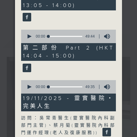
minutes,
13:05 - 14:00)
40
seconds
《精靈一點》 健康資訊 守護大眾
更多...
一眾主持與全港愛心醫護，健康專業人士攜
手，組織最強的醫學網絡，提供實用醫療健康
0
資訊。
seconds
00:00
49:44
最新
LATEST
of
星期一至五，下午 1 時10分 香港電台第一
49
第二部份 Part 2 (HKT
台、港台電視31
minutes,
14:04 - 15:00)
44
下午2時 至 3 時 香港電台第一台
seconds
0
seconds
00:00
49:35
of
49
19/11/2025 - 靈實醫院‧
minutes,
完美人生
35
seconds
訪問：吳常青醫生(靈實醫院內科副
部門主管)、蔡月菊(靈實醫院內科部
門運作經理(老人及復康服務))