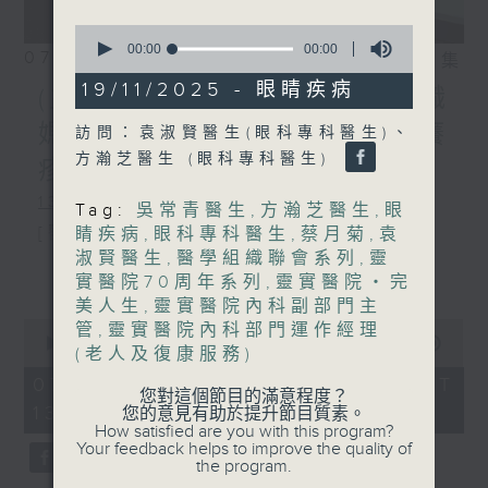
0
seconds
00:00
49:38
07/08/2026
相片集
of
49
19/11/2025 - 眼睛疾病
(主持：方健儀、潘蔚林) 雙職
minutes,
38
媽媽的母乳歷程 / 結節性癢
訪問：袁淑賢醫生(眼科專科醫生)、
seconds
方瀚芝醫生 (眼科專科醫生)
疹 / 長者情緒健康
1300-1330
Tag:
吳常青醫生
,
方瀚芝醫生
,
眼
[醫管局精靈直播]
睛疾病
,
眼科專科醫生
,
蔡月菊
,
袁
淑賢醫生
,
醫學組織聯會系列
,
靈
主題：雙職媽媽的母乳歷程
更多...
實醫院70周年系列
,
靈實醫院‧完
嘉賓：陳麗珊 (廣華醫院顧問助產士)
美人生
,
靈實醫院內科副部門主
0
管
,
靈實醫院內科部門運作經理
1330-1400
seconds
00:00
1:38:06
(老人及復康服務)
of
主題：結節性癢疹
1
07/08/2026 - 足本 Full (HKT
您對這個節目的滿意程度？
hour,
13:00 - 15:00)
嘉賓：鄭學輝醫生(皮膚及性病科專科醫
您的意見有助於提升節目質素。
38
How satisfied are you with this program?
minutes,
Your feedback helps to improve the quality of
6
生)
the program.
seconds