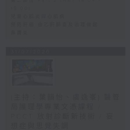
第二部份 Part 2 (HKT 14:04 -
15:00)
兒童心肌炎與心肌病
預防肝癌 由乙肝篩查及治理做起
鼻竇炎
31/07/2026
(主持：葉韻怡、虞逸峯) 醫管
局護理學專業文憑課程 /
PCCT 放射診斷新技術 / 妄
想症與思覺失調