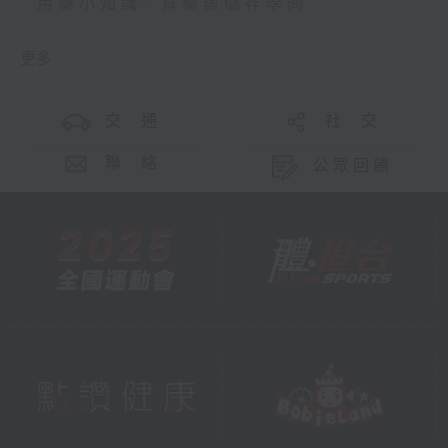
用藥小知識- 買藥與儲存學問
更多 ...
交 通
社 交
聯 絡
公眾回饋