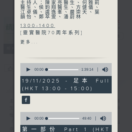
主持人：陳家亮醫生、何雅莉
醫生、侯鈞翔醫生、方健儀、
江卓儀、虞逸峯、嚴崇天、葉
韻怡、鄭萃雯、潘蔚林
1300-1400
[靈實醫院70周年系列]
精靈一點
電台直播
主題：靈實醫院‧完美人生
更多...
嘉賓：吳常青醫生 (靈實醫院
所有集數
內科副部門主管)、蔡月菊 (靈
實醫院內科部門運作經理(老
0
人及復康服務))
您喜歡這個節目嗎?
seconds
00:00
1:39:14
of
1
19/11/2025 - 足本 Full
1400-1500
hour,
簡介
GIST
(HKT 13:00 - 15:00)
39
[醫學組織聯會系列]
minutes,
主題：眼睛疾病
14
主持人：陳家亮醫生、何雅莉醫生、侯鈞翔醫
seconds
嘉賓：袁淑賢醫生 (眼科專科
生、方健儀、江卓儀、虞逸峯、嚴崇天、葉韻
醫生)、方瀚芝醫生 (眼科專科
0
怡、鄭萃雯、潘蔚林
醫生)
seconds
00:00
49:40
「醫學並不嚴肅！精靈面對，一點健康、多點
of
49
第一部份 Part 1 (HKT
幸福！」