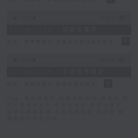
seconds
0
seconds
00:00
21:31
of
21
07/08/2026 - 結節性癢疹
minutes,
31
訪問：鄭學輝醫生(皮膚及性病科專科醫生)
seconds
0
seconds
00:00
49:22
of
49
07/08/2026 - 長者情緒健康
minutes,
22
訪問：潘佩璆醫生(精神科專科醫生)
seconds
Tag:
潘佩璆醫生
,
皮膚及性病科
,
精神科
,
精
神科醫學院系列
,
結節性癢疹
,
鄭學輝醫生
,
醫管局精靈直播
,
長者情緒健康
,
陳麗珊
,
雙
職媽媽的母乳歷程