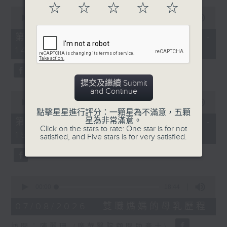
☆
☆
☆
☆
☆
0
1400-1500
seconds
00:00
48:50
of
[精神科醫學院系列]
48
第一部份 Part 1 (HKT 13:05 -
minutes,
主題：長者情緒健康
14:00)
50
seconds
嘉賓：潘佩璆醫生(精神科專科醫生)
提交及繼續 Submit
and Continue
0
seconds
00:00
49:26
of
點擊星星進行評分：一顆星為不滿意，五顆
49
星為非常滿意。
第二部份 Part 2 (HKT 14:04 -
minutes,
Click on the stars to rate: One star is for not
15:00)
26
satisfied, and Five stars is for very satisfied.
seconds
0
seconds
00:00
18:44
of
18
07/08/2026 - 雙職媽媽的母乳歷程
minutes,
44
訪問：陳麗珊 (廣華醫院顧問助產士)