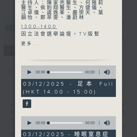
主持人：陳家亮醫生、何雅莉
醫生、侯鈞翔醫生、方健儀、
江卓儀、虞逸峯、嚴崇天、葉
韻怡、鄭萃雯、潘蔚林
1300-1400
因立法會選舉論壇，TV版暫
精靈一點
電台直播
停一次
更多...
所有集數
1400-1500
0
[醫學組織聯會系列]
您喜歡這個節目嗎?
seconds
00:00
00:00
of
嘉賓：睡眠窒息症
0
03/12/2025 - 足本 Full
嘉賓：唐志輝教授 (香港中文
seconds
簡介
GIST
(HKT 14:00 - 15:00)
大學耳鼻咽喉-頭頸外科學系
教授)
主持人：陳家亮醫生、何雅莉醫生、侯鈞翔醫
生、方健儀、江卓儀、虞逸峯、嚴崇天、葉韻
0
怡、鄭萃雯、潘蔚林
seconds
00:00
00:00
「醫學並不嚴肅！精靈面對，一點健康、多點
of
0
03/12/2025 - 睡眠窒息症
幸福！」