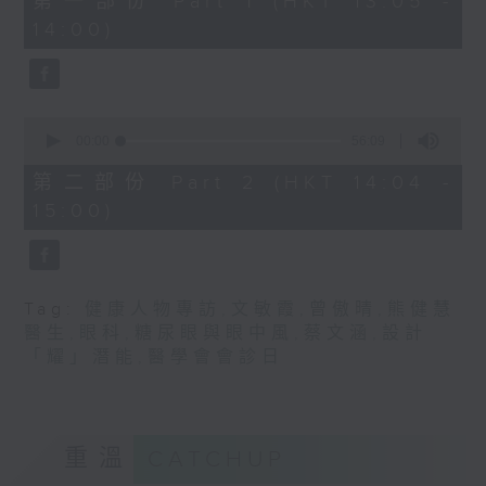
第一部份 Part 1 (HKT 13:05 -
minutes,
嘉賓：熊健慧醫生 (眼科專科醫生)
14:00)
0
seconds
0
seconds
00:00
56:09
of
56
第二部份 Part 2 (HKT 14:04 -
minutes,
15:00)
9
seconds
Tag:
健康人物專訪
,
文敏霞
,
曾傲晴
,
熊健慧
醫生
,
眼科
,
糖尿眼與眼中風
,
蔡文涵
,
設計
「耀」潛能
,
醫學會會診日
重溫
CATCHUP