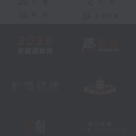
交 通
社 交
聯 絡
公眾回饋