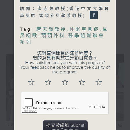
seconds
訪問：唐志輝教授(香港中文大學耳
《精靈一點》 健康資訊 守護大眾
更多...
鼻咽喉-頭頸外科學系教授)
一眾主持與全港愛心醫護，健康專業人士攜
手，組織最強的醫學網絡，提供實用醫療健康
Tag:
唐志輝教授
,
睡眠窒息症
,
耳
資訊。
鼻咽喉-頭頸外科
,
醫學組織聯會
最新
LATEST
星期一至五，下午 1 時10分 香港電台第一
系列
台、港台電視31
您對這個節目的滿意程度？
下午2時 至 3 時 香港電台第一台
您的意見有助於提升節目質素。
How satisfied are you with this program?
Your feedback helps to improve the quality of
the program.
☆
☆
☆
☆
☆
06/08/2026
提交及繼續 Submit
相片集