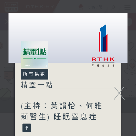
ENG
/
簡
×
全新 RTHK On The Go
取得
一手掌握 RTHK 電台、電視節目
所有集數
精靈一點
X
(主持：葉韻怡、何雅
提供實用醫療健康資訊
莉醫生) 睡眠窒息症