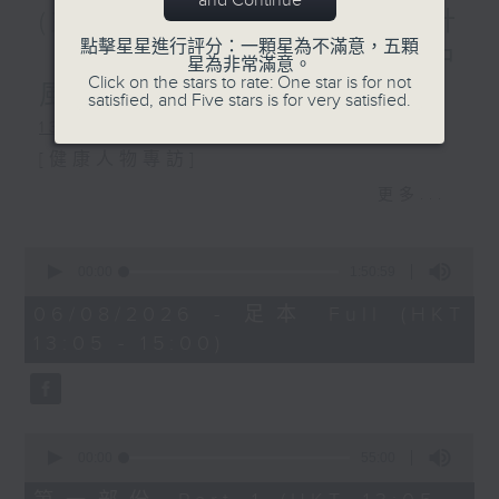
and Continue
(主持：虞逸峯、廖杏茵) 設計
點擊星星進行評分：一顆星為不滿意，五顆
「耀」潛能 / 糖尿眼與眼中
星為非常滿意。
Click on the stars to rate: One star is for not
風
satisfied, and Five stars is for very satisfied.
1300-1400
[健康人物專訪]
主題：設計「耀」潛能
更多...
嘉賓：文敏霞(香港耀能協會成人服務副
0
總監)、曾傲晴(香港耀能協會愛睿綜合職
seconds
00:00
1:50:59
of
業康復服務中心導師)、蔡文涵(香港耀能
1
06/08/2026 - 足本 Full (HKT
hour,
13:05 - 15:00)
協會愛睿綜合職業康復服務中心學員)
50
minutes,
59
seconds
1400-1500
0
[醫學會會診日]
seconds
00:00
55:00
of
主題：糖尿眼與眼中風
55