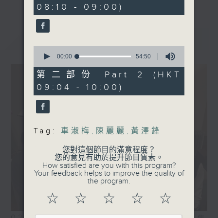
08:10 - 09:00)
20
seconds
最新
LATEST
0
seconds
00:00
54:50
of
54
第二部份 Part 2 (HKT
minutes,
09:04 - 10:00)
50
seconds
Tag:
車淑梅
,
陳麗麗
,
黃澤鋒
您對這個節目的滿意程度？
您的意見有助於提升節目質素。
How satisfied are you with this program?
Your feedback helps to improve the quality of
the program.
☆
☆
☆
☆
☆
02/08/2026