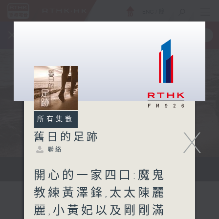
ENG
/
簡
×
全新 RTHK On The Go
取得
一手掌握 RTHK 電台、電視節目
所有集數
X
舊日的足跡
聯絡
...
開心的一家四口:魔鬼
教練黃澤鋒,太太陳麗
麗,小黃妃以及剛剛滿