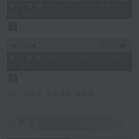
48
第一部份 Part 1 (HKT 08:10 -
minutes,
09:00)
0
seconds
0
seconds
00:00
56:04
of
56
第二部份 Part 2 (HKT 09:04 -
minutes,
10:00)
4
seconds
Tag:
施南生
,
泰迪羅賓
,
車淑梅
重溫
CATCHUP