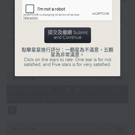
相片集
懷念女俠施南生,重溫九年前
的珍貴專訪,以及新藝城七怪
之一泰迪羅賓分享難忘好拍檔
提交及繼續 Submit
and Continue
本週選曲：
點擊星星進行評分：一顆星為不滿意，五顆
ANOTHER DAY OF SUN
星為非常滿意。
更多...
Click on the stars to rate: One star is for not
變色龍
satisfied, and Five stars is for very satisfied.
最佳拍檔
0
活色生香
seconds
00:00
1:43:54
SHE
of
1
02/08/2026 - 足本 Full (HKT
天外人
hour,
08:10 - 10:00)
43
minutes,
54
seconds
0
seconds
00:00
48:00
of