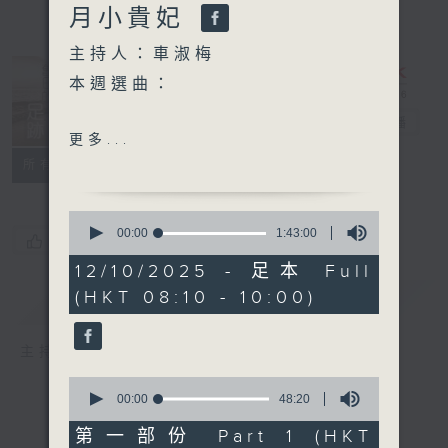
月小貴妃
主持人：車淑梅
本週選曲：
舊日的足跡
電台直播
屋簷下
更多...
每一個明天
聯絡
所有集數
YMCA
有了你
0
seconds
00:00
1:43:00
您喜歡這個節目嗎?
of
1
12/10/2025 - 足本 Full
hour,
(HKT 08:10 - 10:00)
簡介
43
GIST
minutes,
0
seconds
主持人：車淑梅
0
seconds
00:00
48:20
of
48
第一部份 Part 1 (HKT
minutes,