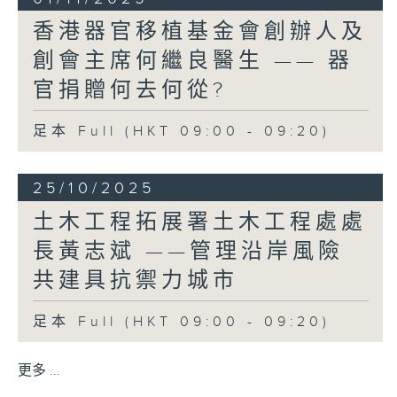
杜鵑開花期長，色彩燦爛，又能適應不同環
香港器官移植基金會創辦人及
境，生命力強。看見簕杜鵑就好像看見香
創會主席何繼良醫生 —— 器
港，朝氣蓬勃，適應力強，頑強奮進。
香港的發展道路從來都不平坦，過去如是，
官捐贈何去何從?
未來亦會如是，但香港人往往能夠在不平坦
的路上頑強奮進，不斷突破自己。我祝願香
足本 Full (HKT 09:00 - 09:20)
港人繼續以這份自強不息的精神，成就更美
好的香港，將更美好的香港交給一代又一
25/10/2025
代，成為國家富強、繁榮長青不可替代的力
量！
土木工程拓展署土木工程處處
長黃志斌 ——管理沿岸風險
立法會主席
梁君彥
共建具抗禦力城市
2025年12月27日
足本 Full (HKT 09:00 - 09:20)
更多 ...