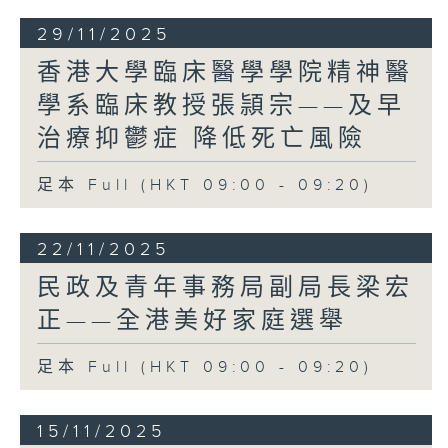
為自己個人榮耀去做，而是以國家和香港的
整體利益為依歸；亦要虛心學習，才能夠貼
29/11/2025
地服務市民。這不只是我作為現屆立法會主
香港大學臨床醫學學院精神醫
席對新一屆議員的期望，相信也是國家和全
學系臨床教授張頴宗——及早
港市民對立法會的殷切期望。
新一屆議員甫上任就要處理許多重要工作。
治療抑鬱症 降低死亡風險
行政長官已表示，政府會在新一屆立法會首
次會議，提出議案討論如何支援大埔火災的
足本 Full (HKT 09:00 - 09:20)
善後重建，推動制度改革。另外，財政司司
長已展開新一份《財政預算案》的公眾諮
詢。議員須要協助政府擬備一份穩健務實、
22/11/2025
為香港妥善謀劃未來的預算案。
民政及青年事務局副局長梁宏
2026年是國家「十五五」規劃開局之年。習
正——全港美好家庭選舉
主席已囑咐香港要主動對接國家「十五五」
規劃，堅持和完善行政主導，扎實推動經濟
足本 Full (HKT 09:00 - 09:20)
高質量發展，深度參與粵港澳大灣區建設，
更好融入和服務國家發展大局。這些是國家
開給香港的考試題，也是國家支持香港發展
15/11/2025
更上一層樓的黃金機會。