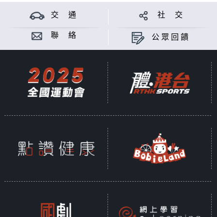
交 通
社 交
聯 絡
公眾回饋