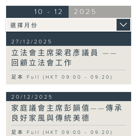
七十年代，我大學畢業後就投身家族事業。
10 - 12
2025
家父一生勤奮踏實，時時叮囑我：「生於
斯，長於斯，必須回饋這片土地，把更好的
香港交給下一代」。憑着這份奉獻精神，我
逐漸從工商界的實業耕耘，轉向投身各項公
職服務，代表工業界發聲，協助業界升級轉
27/12/2025
型，回饋香港。
立法會主席梁君彥議員 ——
沙士疫情後，我得到業界支持，從2004年獲
回顧立法會工作
選為立法會議員；到2016年至今9年，更獲
議員支持成為立法會主席。
足本 Full (HKT 09:00 - 09:20)
在立法會，我很高興參與到發展經濟、改善
民生的工作，亦有幸帶領立法會，特別是建
制派議員，一起無懼、無偏、無私奉獻地協
20/12/2025
助中央和特區政府克服新冠疫情、令議會回
復理性、完善選舉制度，以及成功處理不少
家庭議會主席彭韻僖——傳承
老大難的問題。行政立法關係良性互動達到
良好家風與傳統美德
歷史新高，去年更同心同德，完成延擱了27
年的《基本法》第二十三條立法，真正做到
足本 Full (HKT 09:00 - 09:20)
「民有所呼，我有所應」。立法會也史無前