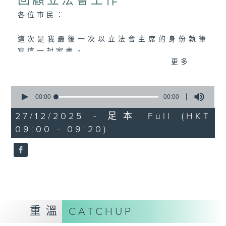
回顧立法會工作
各位市民：
這次是我最後一次以立法會主席的身份執筆
寫這一封家書。
更多...
幾天後，我將會卸下肩負了21年的議員職
責。回望這段旅程，我感到非常光榮，同時
滿懷感恩——可以說是走了一趟因貢獻香港而
0
seconds
00:00
00:00
豐盛、因服務市民而圓滿的奇妙之旅。
of
香港不僅是我的家，更是孕育我成長、賦予
0
27/12/2025 - 足本 Full (HKT
seconds
我機遇、成就我人生的根。
09:00 - 09:20)
我在上世紀五十年代的香港出生。我親身經
歷了戰後香港的奮鬥歷程，從百廢待舉的小
城市，進化為百業騰飛的亞洲小龍，之後投
身貢獻國家改革開放的大潮流，更成為舉世
矚目的國際金融中心，再到今天，適逢百年
未有的大變局加速演進，香港在國家發展大
局中，擔當着獨特角色。這條極不平凡的發
重溫
CATCHUP
展路，我有幸參與其中。