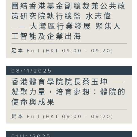
立法會作為特區管治團隊的重要組成部分，
團結香港基金副總裁兼公共政
有責任協助特區政府準確把握發展方向，出
策研究院執行總監 水志偉
謀獻策，回答好試題。我深信，新一屆議員
—— 大灣區行業發展 聚焦人
會憑着他們的專業知識、寶貴經驗、人脈和
資源，對市民、業界和香港的了解，在堅持
工智能及企業出海
和完善行政主導的前提下，發揮立法會的獨
特憲制職能，全面全力支持特區政府推動香
足本 Full (HKT 09:00 - 09:20)
港變革創新。
變革往往蘊含不同的發展可能。香港是成就
08/11/2025
夢想，機遇處處的地方。在「一國兩制」
下，香港是國家唯一實行普通法的城市，有
香港體育學院院長蔡玉坤⸺
引以為傲的法治傳統，又是最開放的城市，
凝聚力量，培育夢想：體院的
資金、資訊和人才自由流通，中西文化交
融，加上位處亞洲的中心，「背靠祖國、聯
使命與成果
通世界」，都是香港得天獨厚的獨特優勢，
一定要倍加珍惜，用心發揮。「一國兩制」
足本 Full (HKT 09:00 - 09:20)
是國之所需、民之所向、香港之所依，必須
長期堅持。
01/11/2025
立法會廣場近年種了很多粉紅色簕杜鵑，簕