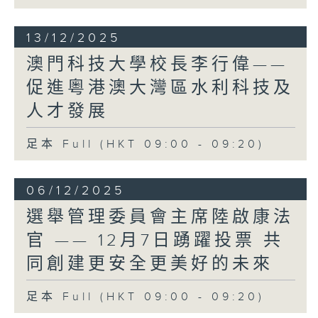
例地加強自我監督，引入新的《立法會議員
守則》，完善履職機制，讓議員更好地履行
13/12/2025
憲制職能。
澳門科技大學校長李行偉——
轉眼間，在立法會已經21年，我深深感受
到，擔任議員是一份使命。我在從政路上經
促進粵港澳大灣區水利科技及
歷了高山低谷，順流逆流，但無論任何光
人才發展
景，驅使我繼續前行、永不言倦，始終是
「將更好的香港交給下一代」的初心。
足本 Full (HKT 09:00 - 09:20)
我很感謝立法會秘書處，一直為議員提供全
面而專業的支援，是議員的緊密夥伴。作為
立法會主席，我一直與秘書處合作無間，即
06/12/2025
使面對的挑戰有增無減，秘書處總是敢於突
選舉管理委員會主席陸啟康法
破，與時並進，盡責建言，為我提供所有可
官 —— 12月7日踴躍投票 共
能的選擇，讓我全面考慮，作出最佳決定。
秘書處已經為第八屆立法會候任議員舉行了
同創建更安全更美好的未來
簡介會，協助他們熟習議會運作，盡快「埋
位工作」。我與候任議員分享經驗時，特別
足本 Full (HKT 09:00 - 09:20)
提到議員任重道遠，不是「打份工」，不是