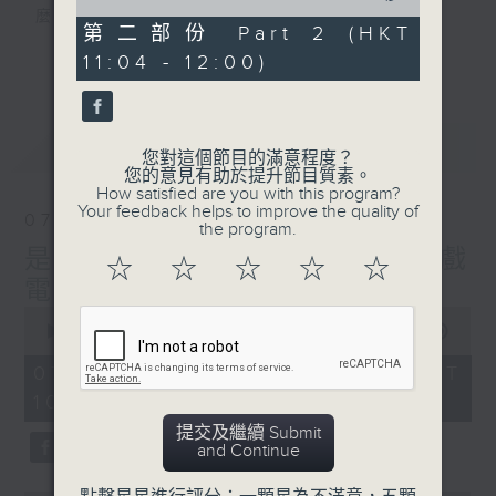
of
麼？
47
第二部份 Part 2 (HKT
我們會想把握生活、好奇、快樂。
minutes,
更多...
11:04 - 12:00)
36
沒有一個笑話可以支撐超過五分鐘的笑聲，
seconds
沒有一個滑稽的動作可以叫人感到由衷的內心
幸福，
最新
LATEST
但是，當我們在日常生活裡找到可以好奇、可
您對這個節目的滿意程度？
您的意見有助於提升節目質素。
以聚焦、可以重新理解世界的一事一物，那就
How satisfied are you with this program?
可以是我們是日快樂的理由。
Your feedback helps to improve the quality of
07/08/2026
the program.
是日快樂：是日標題黨 / 大戲
☆
☆
☆
☆
☆
電波：蜘蛛俠
0
seconds
00:00
1:28:04
of
1
07/08/2026 - 足本 Full (HKT
hour,
10:20 - 12:00)
28
minutes,
提交及繼續 Submit
4
and Continue
seconds