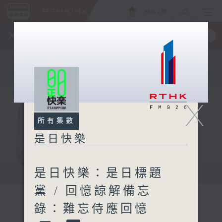
ENG
/
簡
×
全新 RTHK On The Go
取得
一手掌握 RTHK 電台、電視節目
X
所有集數
是日快樂
是日快樂：是日標題
黨 / 回憶諒解備忘
錄：難忘侍應回憶