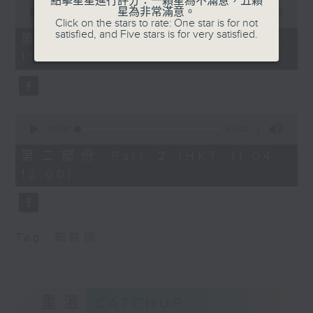
點擊星星進行評分：一顆星為不滿意，五顆
0
星為非常滿意。
seconds
00:00
38:30
Click on the stars to rate: One star is for not
of
satisfied, and Five stars is for very satisfied.
38
第一部份 Part 1 (HKT 10:20 -
minutes,
11:00)
30
seconds
0
seconds
00:00
49:44
of
49
第二部份 Part 2 (HKT 11:04 -
minutes,
12:00)
44
seconds
Tag:
蜘蛛俠
重溫
CATCHUP