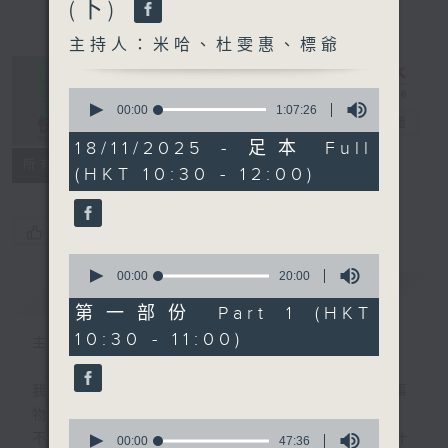
(下)
主持人：米哈、杜雯惠、標爺
0
seconds
00:00
1:07:26
是日快樂
電台直播
of
1
18/11/2025 - 足本 Full
hour,
所有集數
(HKT 10:30 - 12:00)
7
minutes,
26
seconds
您喜歡這個節目嗎?
0
seconds
00:00
20:00
簡介
GIST
of
20
第一部份 Part 1 (HKT
minutes,
10:30 - 11:00)
0
主持人：米哈、杜雯惠、標爺
seconds
我們常常問：十年後，世界將會有什麼新事
物？
0
不如，反過來問：十年後，我們還會想把握什
seconds
00:00
47:36