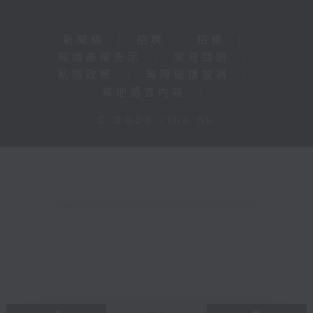
新聞稿
|
招聘
|
招標
|
知識產權告示
|
常見問題
|
私隱政策
|
無障礙播放器
|
其他語言內容
|
© 2026 rthk.hk