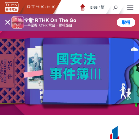
ENG
/
簡
×
全新 RTHK On The Go
取得
一手掌握 RTHK 電台、電視節目