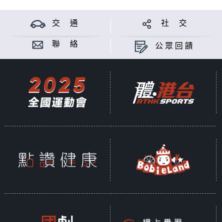
國安法》內容以釋除疑慮。
交 通
社 交
2024年3月8日，《維護國家安全條例草
案》在香港特區第七屆立法會進行首讀，同月
聯 絡
公眾回饋
19日三讀全票通過。《基本法》第二十三條
規定的維護國家安全立法的憲制責任和歷史使
命終於完成，法案於同月23日刊憲生效。自
此，《香港國安法》、《維護國家安全條例》
及其他相關法律，形成一套全面而有效的維護
國家安全法律制度和執行機制。 究竟《香港
國安法》實施的最新情況如何？《維護國家安
全條例》又有甚麽值得留意的地方？兩者如何
堵塞香港在國家安全方面的漏洞？巿民是否需
要擔心誤墮法網？尤其是年輕朋友，他們又有
甚麼疑慮？全新製作的電台及電視節目《國安
法事件簿 III》請來社會各界不同人士，包括
官員、議員、學者以及年輕朋友參與討論，以
不同的環節作深入淺出的說明。